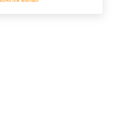
pos4d link alternatif