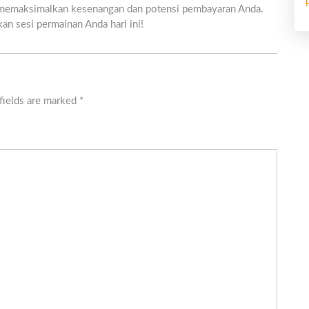
t memaksimalkan kesenangan dan potensi pembayaran Anda.
an sesi permainan Anda hari ini!
fields are marked
*