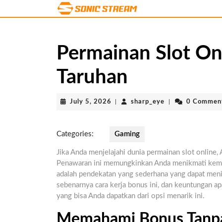
Skip
to
content
Skip
Permainan Slot On
to
content
Taruhan
July
sharp_eye
July 5, 2026
|
sharp_eye
|
0 Commen
5,
2026
Categories:
Gaming
Jika Anda menjelajahi dunia permainan slot online
Penawaran ini memungkinkan Anda menikmati kemen
adalah pendekatan yang sederhana yang dapat men
sebenarnya cara kerja bonus ini, dan keuntungan a
yang bisa Anda dapatkan dari opsi menarik ini.
Memahami Bonus Tanpa