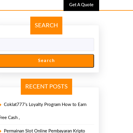
Get
Get A Quote
A
Quote
SEARCH
Search
RECENT POSTS
Coklat777’s Loyalty Program How to Earn
Free Cash ,
Permainan Slot Online Pembayaran Kripto