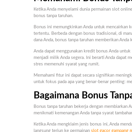
Ketika Anda menyelami dunia permainan slot onli
bonus tanpa taruhan.
Bonus ini memungkinkan Anda untuk mencairkan k
tertentu. Berbeda dengan bonus tradisional, di m
dana Anda, bonus tanpa taruhan memberikan Anda 
Anda dapat menggunakan kredit bonus Anda untuk 
menjadi milik Anda segera. Ini berarti Anda dapat
stres memenuhi syarat yang rumit.
Memahami fitur ini dapat secara signifikan mening
untuk fokus pada apa yang benar-benar penting: me
Bagaimana Bonus Tanpa
Bonus tanpa taruhan bekerja dengan membiarkan A
menikmati kemenangan Anda tanpa syarat tambaha
Ketika Anda mengklaim jenis bonus ini, Anda menda
langsung terjun ke permainan
slot gacor gampang 