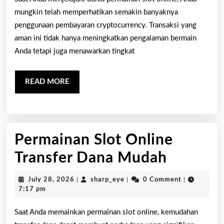
mungkin telah memperhatikan semakin banyaknya
Kri
penggunaan pembayaran cryptocurrency. Transaksi yang
Am
aman ini tidak hanya meningkatkan pengalaman bermain
Anda tetapi juga menawarkan tingkat
READ
READ MORE
MORE
Permainan Slot Online
Permai
Transfer Dana Mudah
Slot
July
sharp_eye
July 28, 2026
|
sharp_eye
|
0 Comment
|
28,
7:17 pm
Online
2026
Transfe
Saat Anda memainkan permainan slot online, kemudahan