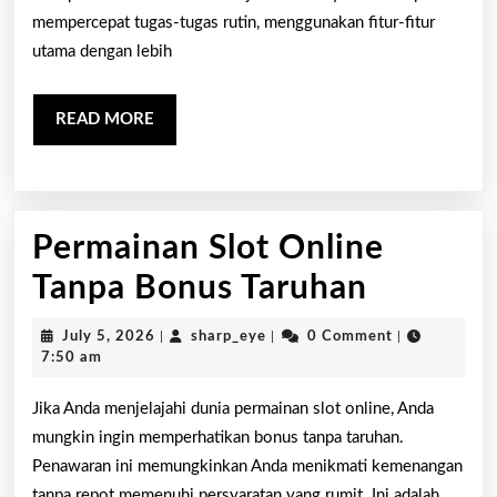
Lanjutan
mempercepat tugas-tugas rutin, menggunakan fitur-fitur
utama dengan lebih
READ
READ MORE
MORE
Permainan Slot Online
Permain
Tanpa Bonus Taruhan
Slot
July
sharp_eye
July 5, 2026
|
sharp_eye
|
0 Comment
|
5,
7:50 am
Online
2026
Tanpa
Jika Anda menjelajahi dunia permainan slot online, Anda
mungkin ingin memperhatikan bonus tanpa taruhan.
Bonus
Penawaran ini memungkinkan Anda menikmati kemenangan
Taruhan
tanpa repot memenuhi persyaratan yang rumit. Ini adalah