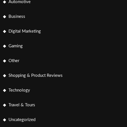
Automotive
Business
Digital Marketing
Gaming
Other
Shopping & Product Reviews
Technology
Travel & Tours
Uncategorized