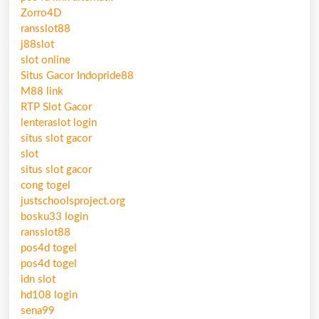
Zorro4D
ransslot88
j88slot
slot online
Situs Gacor Indopride88
M88 link
RTP Slot Gacor
lenteraslot login
situs slot gacor
slot
situs slot gacor
cong togel
justschoolsproject.org
bosku33 login
ransslot88
pos4d togel
pos4d togel
idn slot
hd108 login
sena99