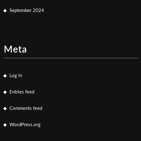
September 2024
Meta
Log in
Entries feed
Comments feed
WordPress.org