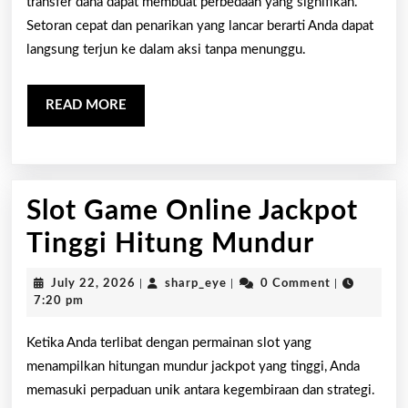
transfer dana dapat membuat perbedaan yang signifikan.
Dana
Setoran cepat dan penarikan yang lancar berarti Anda dapat
Mudah
langsung terjun ke dalam aksi tanpa menunggu.
READ
READ MORE
MORE
Slot Game Online Jackpot
Slot
Tinggi Hitung Mundur
Game
July
sharp_eye
July 22, 2026
|
sharp_eye
|
0 Comment
|
22,
7:20 pm
Online
2026
Jackpo
Ketika Anda terlibat dengan permainan slot yang
menampilkan hitungan mundur jackpot yang tinggi, Anda
Tinggi
memasuki perpaduan unik antara kegembiraan dan strategi.
Hitung