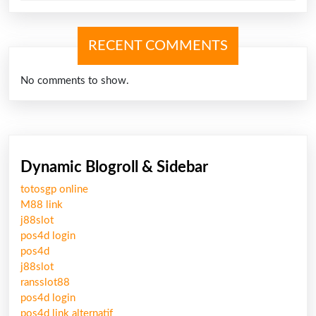
RECENT COMMENTS
No comments to show.
Dynamic Blogroll & Sidebar
totosgp online
M88 link
j88slot
pos4d login
pos4d
j88slot
ransslot88
pos4d login
pos4d link alternatif