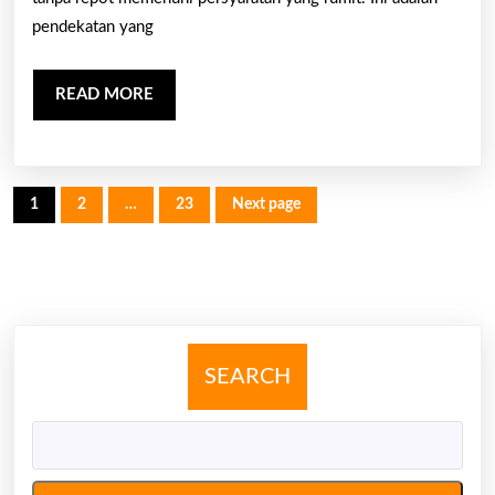
pendekatan yang
READ
READ MORE
MORE
Posts
1
2
…
23
Next page
Page
Page
Page
pagination
SEARCH