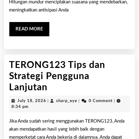
Hitungan mundur menciptakan suasana yang mendebarkan,
Mundu
meningkatkan antisipasi Anda
READ
READ MORE
MORE
TERONG123 Tips dan
Strategi Pengguna
TERONG123
Lanjutan
Tips
July
sharp_eye
July 18, 2026
|
sharp_eye
|
0 Comment
|
18,
8:34 pm
dan
2026
Strategi
Jika Anda sudah sering menggunakan TERONG123, Anda
akan mendapatkan hasil yang lebih baik dengan
Pengguna
memperketat cara Anda bekerja di dalamnya. Anda dapat