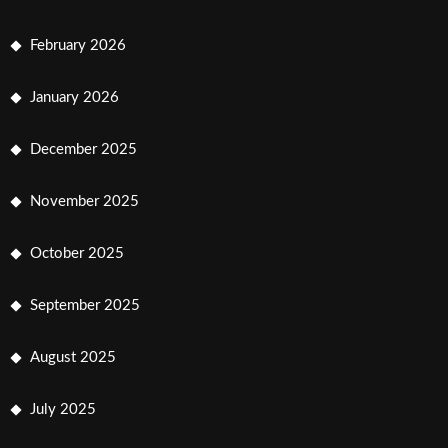
February 2026
January 2026
December 2025
November 2025
October 2025
September 2025
August 2025
July 2025