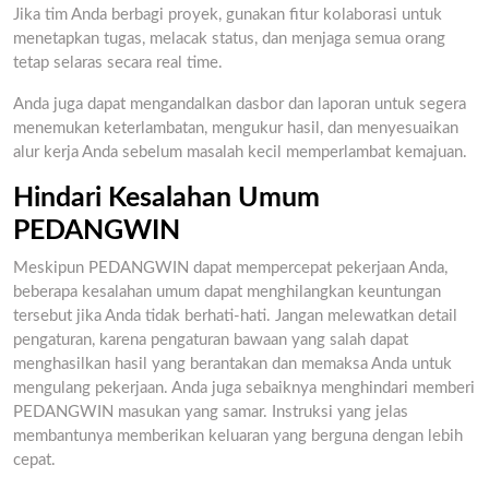
Jika tim Anda berbagi proyek, gunakan fitur kolaborasi untuk
menetapkan tugas, melacak status, dan menjaga semua orang
tetap selaras secara real time.
Anda juga dapat mengandalkan dasbor dan laporan untuk segera
menemukan keterlambatan, mengukur hasil, dan menyesuaikan
alur kerja Anda sebelum masalah kecil memperlambat kemajuan.
Hindari Kesalahan Umum
PEDANGWIN
Meskipun PEDANGWIN dapat mempercepat pekerjaan Anda,
beberapa kesalahan umum dapat menghilangkan keuntungan
tersebut jika Anda tidak berhati-hati. Jangan melewatkan detail
pengaturan, karena pengaturan bawaan yang salah dapat
menghasilkan hasil yang berantakan dan memaksa Anda untuk
mengulang pekerjaan. Anda juga sebaiknya menghindari memberi
PEDANGWIN masukan yang samar. Instruksi yang jelas
membantunya memberikan keluaran yang berguna dengan lebih
cepat.