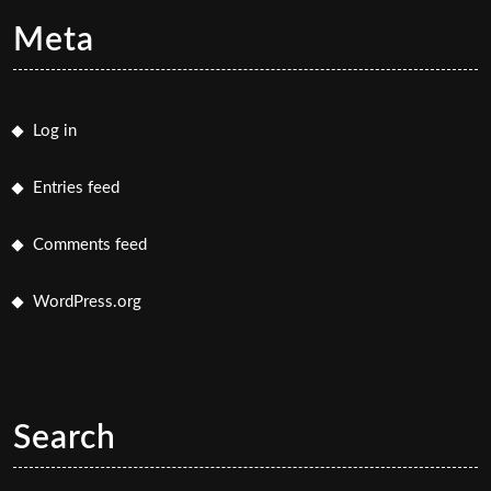
Meta
Log in
Entries feed
Comments feed
WordPress.org
Search