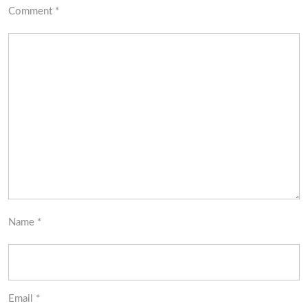
Comment
*
Name
*
Email
*