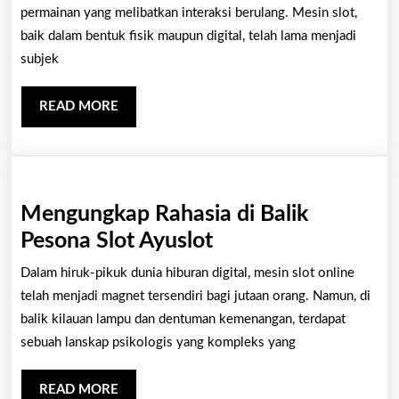
Psikologis
permainan yang melibatkan interaksi berulang. Mesin slot,
baik dalam bentuk fisik maupun digital, telah lama menjadi
di
subjek
Balik
Mesin
READ
READ MORE
Slot
MORE
Mengungkap Rahasia di Balik
Mengungkap
Pesona Slot Ayuslot
Rahasia
Dalam hiruk-pikuk dunia hiburan digital, mesin slot online
di
telah menjadi magnet tersendiri bagi jutaan orang. Namun, di
Balik
balik kilauan lampu dan dentuman kemenangan, terdapat
sebuah lanskap psikologis yang kompleks yang
Pesona
Slot
READ
READ MORE