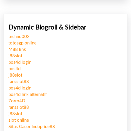
Dynamic Blogroll & Sidebar
techno002
totosgp online
M88 link
j88slot
pos4d login
pos4d
j88slot
ransslot88
pos4d login
pos4d link alternatif
Zorro4D
ransslot88
j88slot
slot online
Situs Gacor Indopride88