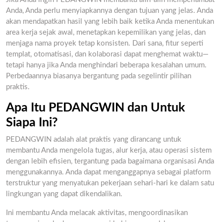
Anda, Anda perlu menyiapkannya dengan tujuan yang jelas. Anda
akan mendapatkan hasil yang lebih baik ketika Anda menentukan
area kerja sejak awal, menetapkan kepemilikan yang jelas, dan
menjaga nama proyek tetap konsisten. Dari sana, fitur seperti
templat, otomatisasi, dan kolaborasi dapat menghemat waktu—
tetapi hanya jika Anda menghindari beberapa kesalahan umum.
Perbedaannya biasanya bergantung pada segelintir pilihan
praktis.
Apa Itu PEDANGWIN dan Untuk
Siapa Ini?
PEDANGWIN adalah alat praktis yang dirancang untuk
membantu Anda mengelola tugas, alur kerja, atau operasi sistem
dengan lebih efisien, tergantung pada bagaimana organisasi Anda
menggunakannya. Anda dapat menganggapnya sebagai platform
terstruktur yang menyatukan pekerjaan sehari-hari ke dalam satu
lingkungan yang dapat dikendalikan.
Ini membantu Anda melacak aktivitas, mengoordinasikan