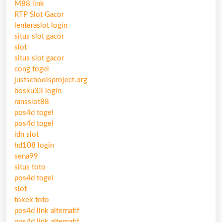
M88 link
RTP Slot Gacor
lenteraslot login
situs slot gacor
slot
situs slot gacor
cong togel
justschoolsproject.org
bosku33 login
ransslot88
pos4d togel
pos4d togel
idn slot
hd108 login
sena99
situs toto
pos4d togel
slot
tokek toto
pos4d link alternatif
pos4d link alternatif