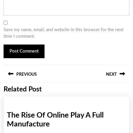
Save my name, email, and website in this browser for the next
time I comment.
Post
PREVIOUS
NEXT
navigation
Related Post
Previous
Next
post:
post:
The Rise Of Online Play A Full
The
Manufacture
Rise