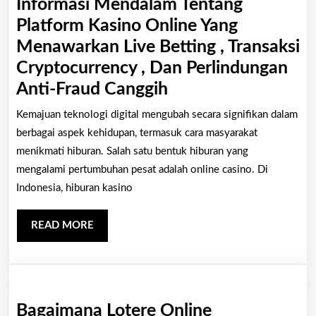
Informasi Mendalam Tentang
Platform Kasino Online Yang
Menawarkan Live Betting , Transaksi
Cryptocurrency , Dan Perlindungan
Informasi
Anti-Fraud Canggih
Mendalam
Kemajuan teknologi digital mengubah secara signifikan dalam
Tentang
berbagai aspek kehidupan, termasuk cara masyarakat
Platform
menikmati hiburan. Salah satu bentuk hiburan yang
mengalami pertumbuhan pesat adalah online casino. Di
Kasino
Indonesia, hiburan kasino
Online
Yang
READ
READ MORE
Menawarkan
MORE
Live
Betting
,
Bagaimana Lotere Online