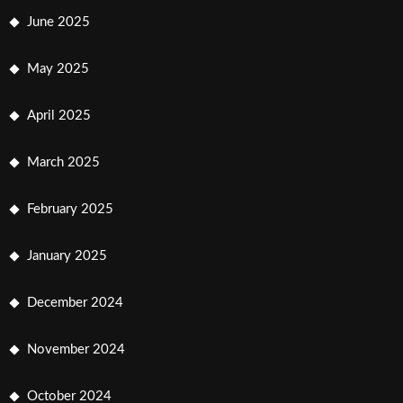
June 2025
May 2025
April 2025
March 2025
February 2025
January 2025
December 2024
November 2024
October 2024