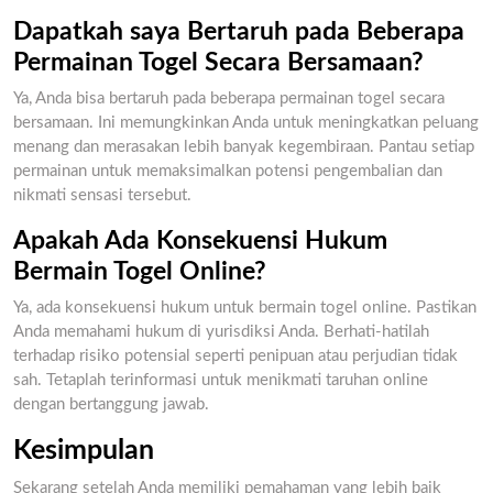
Dapatkah saya Bertaruh pada Beberapa
Permainan Togel Secara Bersamaan?
Ya, Anda bisa bertaruh pada beberapa permainan togel secara
bersamaan. Ini memungkinkan Anda untuk meningkatkan peluang
menang dan merasakan lebih banyak kegembiraan. Pantau setiap
permainan untuk memaksimalkan potensi pengembalian dan
nikmati sensasi tersebut.
Apakah Ada Konsekuensi Hukum
Bermain Togel Online?
Ya, ada konsekuensi hukum untuk bermain togel online. Pastikan
Anda memahami hukum di yurisdiksi Anda. Berhati-hatilah
terhadap risiko potensial seperti penipuan atau perjudian tidak
sah. Tetaplah terinformasi untuk menikmati taruhan online
dengan bertanggung jawab.
Kesimpulan
Sekarang setelah Anda memiliki pemahaman yang lebih baik