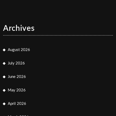
Archives
August 2026
July 2026
June 2026
May 2026
April 2026