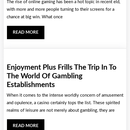
The rise of online gaming has been a hot topic in recent eld,
Of
with more and more people turning to their screens for a
Online
chance at big win. What once
Play
READ
READ MORE
A
MORE
Full
Manufacture
Enjoyment Plus Frills The Trip In To
The World Of Gambling
Enjoyment
Establishments
Plus
When it comes to the intense worldly concern of amusement
Frills
and opulence, a casino certainly tops the list. These spirited
The
realms of leisure are not merely about gambling, they are
Trip
READ
READ MORE
In