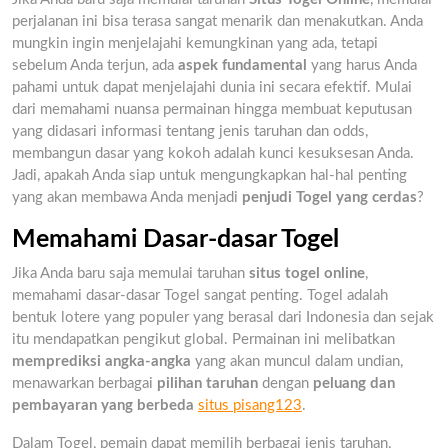
perjalanan ini bisa terasa sangat menarik dan menakutkan. Anda
mungkin ingin menjelajahi kemungkinan yang ada, tetapi
sebelum Anda terjun, ada
aspek fundamental
yang harus Anda
pahami untuk dapat menjelajahi dunia ini secara efektif. Mulai
dari memahami nuansa permainan hingga membuat keputusan
yang didasari informasi tentang jenis taruhan dan odds,
membangun dasar yang kokoh adalah kunci kesuksesan Anda.
Jadi, apakah Anda siap untuk mengungkapkan hal-hal penting
yang akan membawa Anda menjadi
penjudi Togel yang cerdas
?
Memahami Dasar-dasar Togel
Jika Anda baru saja memulai taruhan
situs togel online
,
memahami dasar-dasar Togel sangat penting. Togel adalah
bentuk lotere yang populer yang berasal dari Indonesia dan sejak
itu mendapatkan pengikut global. Permainan ini melibatkan
memprediksi angka-angka
yang akan muncul dalam undian,
menawarkan berbagai
pilihan taruhan
dengan
peluang dan
pembayaran yang berbeda
situs pisang123
.
Dalam Togel, pemain dapat memilih berbagai jenis taruhan,