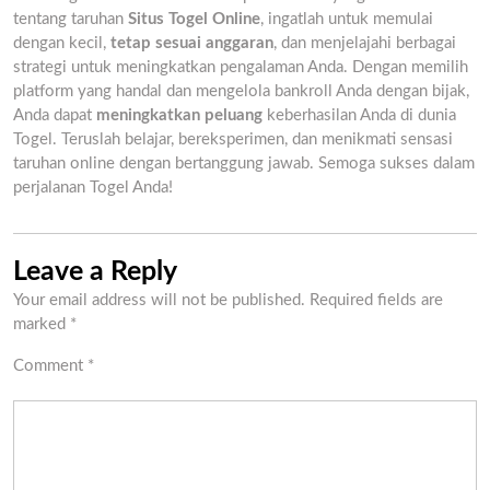
tentang taruhan
Situs Togel Online
, ingatlah untuk memulai
dengan kecil,
tetap sesuai anggaran
, dan menjelajahi berbagai
strategi untuk meningkatkan pengalaman Anda. Dengan memilih
platform yang handal dan mengelola bankroll Anda dengan bijak,
Anda dapat
meningkatkan peluang
keberhasilan Anda di dunia
Togel. Teruslah belajar, bereksperimen, dan menikmati sensasi
taruhan online dengan bertanggung jawab. Semoga sukses dalam
perjalanan Togel Anda!
Leave a Reply
Your email address will not be published.
Required fields are
marked
*
Comment
*