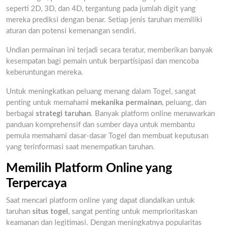
seperti 2D, 3D, dan 4D, tergantung pada jumlah digit yang
mereka prediksi dengan benar. Setiap jenis taruhan memiliki
aturan dan potensi kemenangan sendiri.
Undian permainan ini terjadi secara teratur, memberikan banyak
kesempatan bagi pemain untuk berpartisipasi dan mencoba
keberuntungan mereka.
Untuk meningkatkan peluang menang dalam Togel, sangat
penting untuk memahami
mekanika permainan
, peluang, dan
berbagai
strategi taruhan
. Banyak platform online menawarkan
panduan komprehensif dan sumber daya untuk membantu
pemula memahami dasar-dasar Togel dan membuat keputusan
yang terinformasi saat menempatkan taruhan.
Memilih Platform Online yang
Terpercaya
Saat mencari platform online yang dapat diandalkan untuk
taruhan
situs togel
, sangat penting untuk memprioritaskan
keamanan dan legitimasi. Dengan meningkatnya popularitas