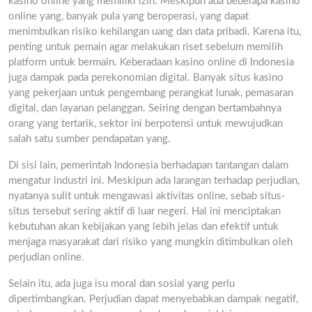
kasino online yang memiliki izin. Meskipun ada beberapa kasino
online yang, banyak pula yang beroperasi, yang dapat
menimbulkan risiko kehilangan uang dan data pribadi. Karena itu,
penting untuk pemain agar melakukan riset sebelum memilih
platform untuk bermain. Keberadaan kasino online di Indonesia
juga dampak pada perekonomian digital. Banyak situs kasino
yang pekerjaan untuk pengembang perangkat lunak, pemasaran
digital, dan layanan pelanggan. Seiring dengan bertambahnya
orang yang tertarik, sektor ini berpotensi untuk mewujudkan
salah satu sumber pendapatan yang.
Di sisi lain, pemerintah Indonesia berhadapan tantangan dalam
mengatur industri ini. Meskipun ada larangan terhadap perjudian,
nyatanya sulit untuk mengawasi aktivitas online, sebab situs-
situs tersebut sering aktif di luar negeri. Hal ini menciptakan
kebutuhan akan kebijakan yang lebih jelas dan efektif untuk
menjaga masyarakat dari risiko yang mungkin ditimbulkan oleh
perjudian online.
Selain itu, ada juga isu moral dan sosial yang perlu
dipertimbangkan. Perjudian dapat menyebabkan dampak negatif,