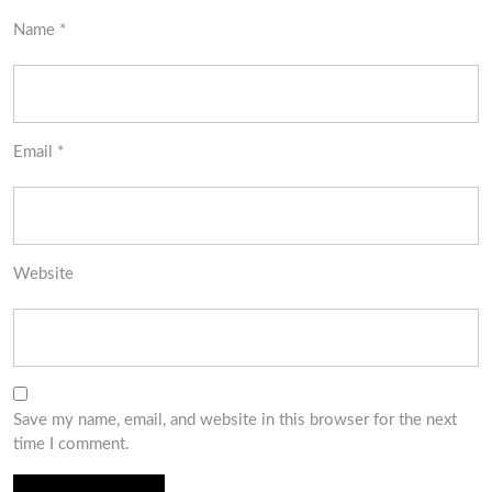
Name
*
Email
*
Website
Save my name, email, and website in this browser for the next
time I comment.