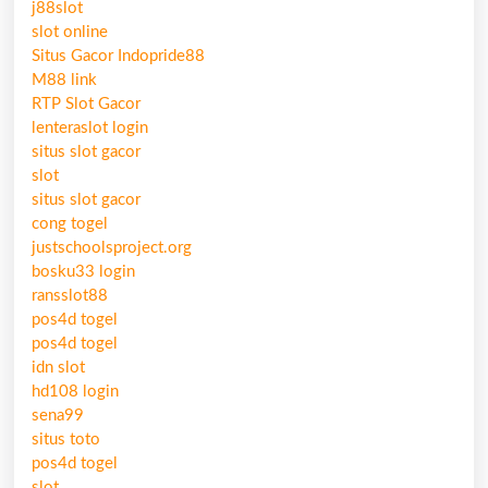
j88slot
slot online
Situs Gacor Indopride88
M88 link
RTP Slot Gacor
lenteraslot login
situs slot gacor
slot
situs slot gacor
cong togel
justschoolsproject.org
bosku33 login
ransslot88
pos4d togel
pos4d togel
idn slot
hd108 login
sena99
situs toto
pos4d togel
slot