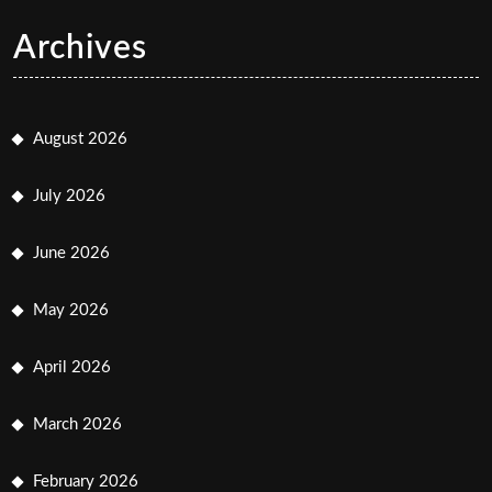
Archives
August 2026
July 2026
June 2026
May 2026
April 2026
March 2026
February 2026