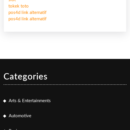
tokek toto
pos4d link alternatif
pos4d link alternatif
Categories
Arts & Entertainments
Automotive