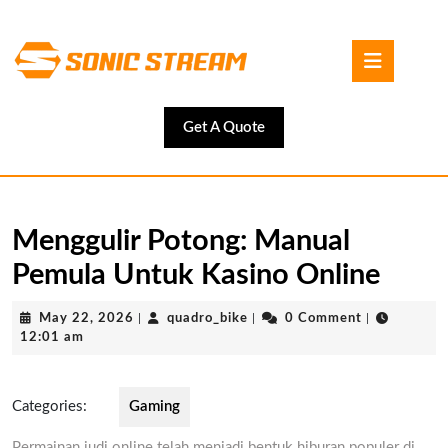
Skip
to
Open
content
Button
Skip
to
content
Get
Get A Quote
A
Quote
Menggulir Potong: Manual
Pemula Untuk Kasino Online
May
quadro_bike
May 22, 2026
|
quadro_bike
|
0 Comment
|
22,
12:01 am
2026
Categories:
Gaming
Permainan judi online telah menjadi bentuk hiburan populer di