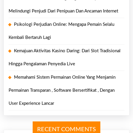
Melindungi Penjudi Dari Penipuan Dan Ancaman Internet
Psikologi Perjudian Online: Mengapa Pemain Selalu
Kembali Bertaruh Lagi
Kemajuan Aktivitas Kasino Daring: Dari Slot Tradisional
Hingga Pengalaman Penyedia Live
Memahami Sistem Permainan Online Yang Menjamin
Permainan Transparan , Software Bersertifikat , Dengan
User Experience Lancar
RECENT COMMENTS