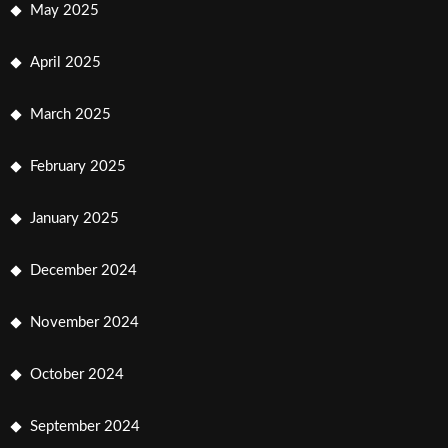
May 2025
April 2025
March 2025
February 2025
January 2025
December 2024
November 2024
October 2024
September 2024