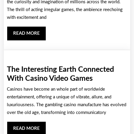
Whol
the curiosity and imagination of millions across the world.
World
The thrill of acting irregular games, the ambience reechoing
with excitement and
Of
Casin
READ
READ MORE
Gamin
MORE
Your
Entire
Introd
The Interesting Earth Connected
The
With Casino Video Games
Interesting
Casinos have become an whole part of worldwide
Earth
entertainment, offering a unique of vibrate, allure, and
Connected
luxuriousness. The gambling casino manufacture has evolved
over the old age, transforming into communicatory
With
Casino
READ
READ MORE
Video