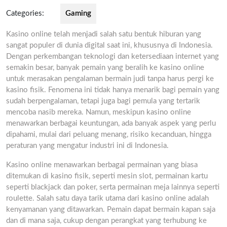
Categories:
Gaming
Kasino online telah menjadi salah satu bentuk hiburan yang
sangat populer di dunia digital saat ini, khususnya di Indonesia.
Dengan perkembangan teknologi dan ketersediaan internet yang
semakin besar, banyak pemain yang beralih ke kasino online
untuk merasakan pengalaman bermain judi tanpa harus pergi ke
kasino fisik. Fenomena ini tidak hanya menarik bagi pemain yang
sudah berpengalaman, tetapi juga bagi pemula yang tertarik
mencoba nasib mereka. Namun, meskipun kasino online
menawarkan berbagai keuntungan, ada banyak aspek yang perlu
dipahami, mulai dari peluang menang, risiko kecanduan, hingga
peraturan yang mengatur industri ini di Indonesia.
Kasino online menawarkan berbagai permainan yang biasa
ditemukan di kasino fisik, seperti mesin slot, permainan kartu
seperti blackjack dan poker, serta permainan meja lainnya seperti
roulette. Salah satu daya tarik utama dari kasino online adalah
kenyamanan yang ditawarkan. Pemain dapat bermain kapan saja
dan di mana saja, cukup dengan perangkat yang terhubung ke