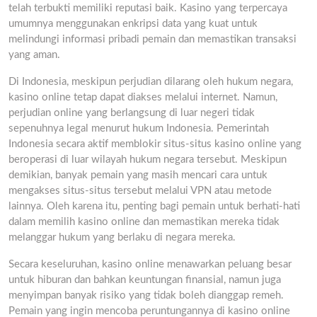
telah terbukti memiliki reputasi baik. Kasino yang terpercaya
umumnya menggunakan enkripsi data yang kuat untuk
melindungi informasi pribadi pemain dan memastikan transaksi
yang aman.
Di Indonesia, meskipun perjudian dilarang oleh hukum negara,
kasino online tetap dapat diakses melalui internet. Namun,
perjudian online yang berlangsung di luar negeri tidak
sepenuhnya legal menurut hukum Indonesia. Pemerintah
Indonesia secara aktif memblokir situs-situs kasino online yang
beroperasi di luar wilayah hukum negara tersebut. Meskipun
demikian, banyak pemain yang masih mencari cara untuk
mengakses situs-situs tersebut melalui VPN atau metode
lainnya. Oleh karena itu, penting bagi pemain untuk berhati-hati
dalam memilih kasino online dan memastikan mereka tidak
melanggar hukum yang berlaku di negara mereka.
Secara keseluruhan, kasino online menawarkan peluang besar
untuk hiburan dan bahkan keuntungan finansial, namun juga
menyimpan banyak risiko yang tidak boleh dianggap remeh.
Pemain yang ingin mencoba peruntungannya di kasino online