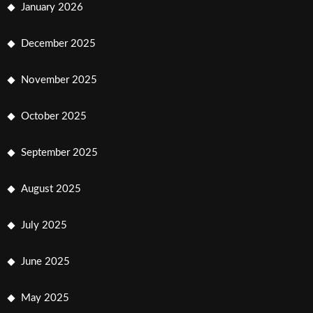
January 2026
December 2025
November 2025
October 2025
September 2025
August 2025
July 2025
June 2025
May 2025