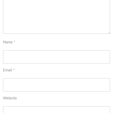
Name
*
Email
*
Website