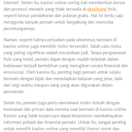
internet. Selain itu, kasino online sering kali memberikan bonus
dan promosi menarik yang tidak tersedia di
dewitogel
fisik,
seperti bonus pendaftaran dan putaran gratis. Hal ini tentu saja
menggoda banyak pemain untuk bergabung dan mencoba
peruntungannya.
Namun, seperti halnya perjudian pada umumnya, bermain di
kasino online juga memiliki risiko tersendiri. Salah satu risiko
yang paling signifikan adalah kecanduan judi. Tanpa pengawasan
fisik yang ketat, pemain dapat dengan mudah terjebak dalam
kebiasaan berjudi berlebihan yang merugikan secara finansial dan
emosional. Oleh karena itu, penting bagi pemain untuk selalu
bermain dengan bijak dan menetapkan batasan yang jelas, baik
dari segi waktu maupun uang yang akan digunakan dalam
permainan.
Selain itu, pemain juga perlu memahami risiko terkait dengan
keamanan dan privasi data mereka saat bermain di kasino online.
Kasino yang tidak terpercaya dapat berpotensi membahayakan
informasi pribadi dan finansial pemain. Untuk itu, sangat penting
untuk memilih kasino online yang memiliki lisensi resmi dan