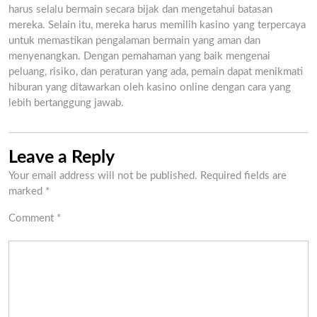
harus selalu bermain secara bijak dan mengetahui batasan
mereka. Selain itu, mereka harus memilih kasino yang terpercaya
untuk memastikan pengalaman bermain yang aman dan
menyenangkan. Dengan pemahaman yang baik mengenai
peluang, risiko, dan peraturan yang ada, pemain dapat menikmati
hiburan yang ditawarkan oleh kasino online dengan cara yang
lebih bertanggung jawab.
Leave a Reply
Your email address will not be published.
Required fields are
marked
*
Comment
*