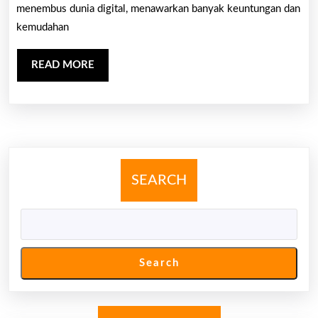
menembus dunia digital, menawarkan banyak keuntungan dan
Perjudian
kemudahan
Digital
di
READ
READ MORE
Indonesia
MORE
SEARCH
Search