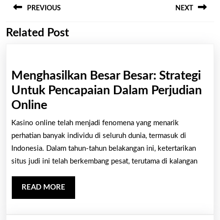
PREVIOUS
NEXT
navigation
Related Post
Previous
Next
post:
post:
Menghasilkan Besar Besar: Strategi
Untuk Pencapaian Dalam Perjudian
Menghasilkan
Online
Besar
Kasino online telah menjadi fenomena yang menarik
Besar:
perhatian banyak individu di seluruh dunia, termasuk di
Strategi
Indonesia. Dalam tahun-tahun belakangan ini, ketertarikan
situs judi ini telah berkembang pesat, terutama di kalangan
Untuk
Pencapaian
READ
READ MORE
Dalam
MORE
Perjudian