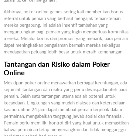
dalam poker online games.
Akhirnya, poker online games sering kali memberikan bonus
referral untuk pemain yang berhasil mengajak teman-teman
mereka bergabung. Ini adalah insentif tambahan yang
menguntungkan bagi pemain yang ingin memperluas komunitas
mereka. Melalui bonus dan promosi yang menarik, para pemain
dapat meningkatkan pengalaman bermain mereka sekaligus
mendapatkan peluang lebih besar untuk meraih kemenangan.
Tantangan dan Risiko dalam Poker
Online
Meskipun poker online menawarkan berbagai keuntungan, ada
sejumlah tantangan dan risiko yang perlu diwaspadai oleh para
pemain. Salah satu tantangan utama adalah potensi untuk
kecanduan. Lingkungan yang mudah diakses dan ketersediaan
kasino online 24 jam dapat membuat pemain terjebak dalam
permainan, mengabaikan tanggung jawab sosial dan finansial.
Pemain perlu memiliki kontrol diri yang kuat untuk memastikan
bahwa permainan tetap menyenangkan dan tidak mengganggu