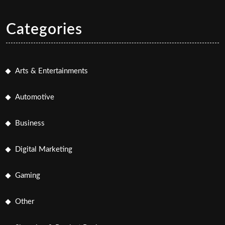
Categories
Arts & Entertainments
Automotive
Business
Digital Marketing
Gaming
Other