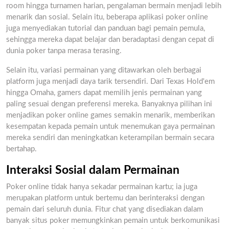
room hingga turnamen harian, pengalaman bermain menjadi lebih
menarik dan sosial. Selain itu, beberapa aplikasi poker online
juga menyediakan tutorial dan panduan bagi pemain pemula,
sehingga mereka dapat belajar dan beradaptasi dengan cepat di
dunia poker tanpa merasa terasing.
Selain itu, variasi permainan yang ditawarkan oleh berbagai
platform juga menjadi daya tarik tersendiri. Dari Texas Hold'em
hingga Omaha, gamers dapat memilih jenis permainan yang
paling sesuai dengan preferensi mereka. Banyaknya pilihan ini
menjadikan poker online games semakin menarik, memberikan
kesempatan kepada pemain untuk menemukan gaya permainan
mereka sendiri dan meningkatkan keterampilan bermain secara
bertahap.
Interaksi Sosial dalam Permainan
Poker online tidak hanya sekadar permainan kartu; ia juga
merupakan platform untuk bertemu dan berinteraksi dengan
pemain dari seluruh dunia. Fitur chat yang disediakan dalam
banyak situs poker memungkinkan pemain untuk berkomunikasi