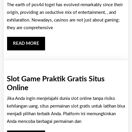
The
The earth of pos4d togel has evolved remarkably since their
Draw
origin, providing an seductive mix of entertainment, , and
Connecte
exhilaration. Nowadays, casinos are not just about gaming;
they are comprehensive
With
Present
READ
READ MORE
Day
MORE
On-
line
Casinos
Slot Game Praktik Gratis Situs
Slot
Online
Game
Jika Anda ingin menjelajahi dunia slot online tanpa risiko
Praktik
kehilangan uang, situs permainan slot gratis untuk latihan bisa
Gratis
menjadi pilihan terbaik Anda. Platform ini memungkinkan
Anda mencoba berbagai permainan dan
Situs
Online