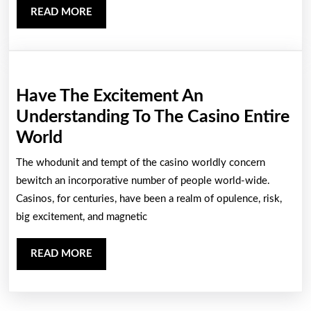
READ
READ MORE
MORE
Have The Excitement An
Understanding To The Casino Entire
Have
World
The
The whodunit and tempt of the casino worldly concern
Excitement
bewitch an incorporative number of people world-wide.
An
Casinos, for centuries, have been a realm of opulence, risk,
big excitement, and magnetic
Understanding
To
READ
READ MORE
The
MORE
Casino
Entire