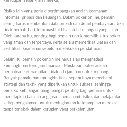
kehidupan sehari-hari mereka.
Risiko lain yang perlu dipertimbangkan adalah keamanan
informasi pribadi dan keuangan. Dalam poker online, pemain
sering harus memberikan data pribadi dan detail pembayaran. Jika
tidak berhati-hati, informasi ini bisa jatuh ke tangan yang salah.
Oleh karena itu, penting bagi pemain untuk memilih situs poker
yang aman dan terpercaya, serta selalu memeriksa ulasan dan
sertifikasi keamanan sebelum melakukan pendaftaran.
Selain itu, pemain poker online harus siap menghadapi
kemungkinan kerugian finansial. Meskipun poker adalah
permainan keterampilan, tidak ada jaminan untuk menang.
Banyak pemain baru mungkin tidak sepenuhnya memahami
strategi dan taktik yang diperlukan untuk sukses, sehingga
berisiko kehilangan uang. Sangat penting bagi pemain untuk
menetapkan batasan anggaran, memahami risiko, dan belajar dari
setiap pengalaman untuk meningkatkan keterampilan mereka
tanpa terjebak dalam kerugian yang berkelanjutan.