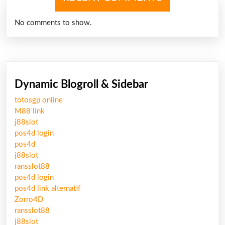
No comments to show.
Dynamic Blogroll & Sidebar
totosgp online
M88 link
j88slot
pos4d login
pos4d
j88slot
ransslot88
pos4d login
pos4d link alternatif
Zorro4D
ransslot88
j88slot