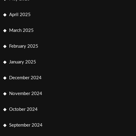
April 2025
March 2025
February 2025
January 2025
December 2024
November 2024
October 2024
September 2024