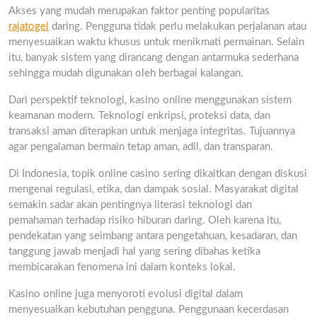
Akses yang mudah merupakan faktor penting popularitas
rajatogel
daring. Pengguna tidak perlu melakukan perjalanan atau
menyesuaikan waktu khusus untuk menikmati permainan. Selain
itu, banyak sistem yang dirancang dengan antarmuka sederhana
sehingga mudah digunakan oleh berbagai kalangan.
Dari perspektif teknologi, kasino online menggunakan sistem
keamanan modern. Teknologi enkripsi, proteksi data, dan
transaksi aman diterapkan untuk menjaga integritas. Tujuannya
agar pengalaman bermain tetap aman, adil, dan transparan.
Di Indonesia, topik online casino sering dikaitkan dengan diskusi
mengenai regulasi, etika, dan dampak sosial. Masyarakat digital
semakin sadar akan pentingnya literasi teknologi dan
pemahaman terhadap risiko hiburan daring. Oleh karena itu,
pendekatan yang seimbang antara pengetahuan, kesadaran, dan
tanggung jawab menjadi hal yang sering dibahas ketika
membicarakan fenomena ini dalam konteks lokal.
Kasino online juga menyoroti evolusi digital dalam
menyesuaikan kebutuhan pengguna. Penggunaan kecerdasan