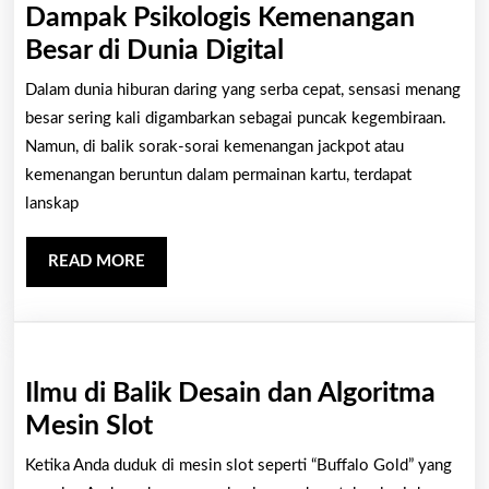
Dampak Psikologis Kemenangan
Dampak
Besar di Dunia Digital
Psikologis
Dalam dunia hiburan daring yang serba cepat, sensasi menang
Kemenangan
besar sering kali digambarkan sebagai puncak kegembiraan.
Besar
Namun, di balik sorak-sorai kemenangan jackpot atau
kemenangan beruntun dalam permainan kartu, terdapat
di
lanskap
Dunia
Digital
READ
READ MORE
MORE
Ilmu di Balik Desain dan Algoritma
Ilmu
Mesin Slot
di
Ketika Anda duduk di mesin slot seperti “Buffalo Gold” yang