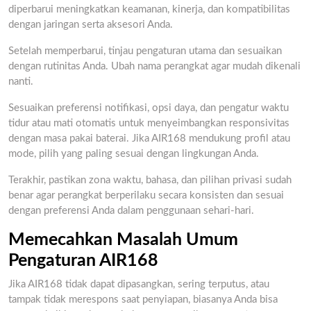
diperbarui meningkatkan keamanan, kinerja, dan kompatibilitas
dengan jaringan serta aksesori Anda.
Setelah memperbarui, tinjau pengaturan utama dan sesuaikan
dengan rutinitas Anda. Ubah nama perangkat agar mudah dikenali
nanti.
Sesuaikan preferensi notifikasi, opsi daya, dan pengatur waktu
tidur atau mati otomatis untuk menyeimbangkan responsivitas
dengan masa pakai baterai. Jika AIR168 mendukung profil atau
mode, pilih yang paling sesuai dengan lingkungan Anda.
Terakhir, pastikan zona waktu, bahasa, dan pilihan privasi sudah
benar agar perangkat berperilaku secara konsisten dan sesuai
dengan preferensi Anda dalam penggunaan sehari-hari.
Memecahkan Masalah Umum
Pengaturan AIR168
Jika AIR168 tidak dapat dipasangkan, sering terputus, atau
tampak tidak merespons saat penyiapan, biasanya Anda bisa