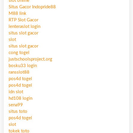
slot online
Situs Gacor Indopride88
M88 link
RTP Slot Gacor
lenteraslot login
situs slot gacor
slot
situs slot gacor
cong togel
justschoolsproject.org
bosku33 login
ransslot88
pos4d togel
pos4d togel
idn slot
hd108 login
sena99
situs toto
pos4d togel
slot
tokek toto