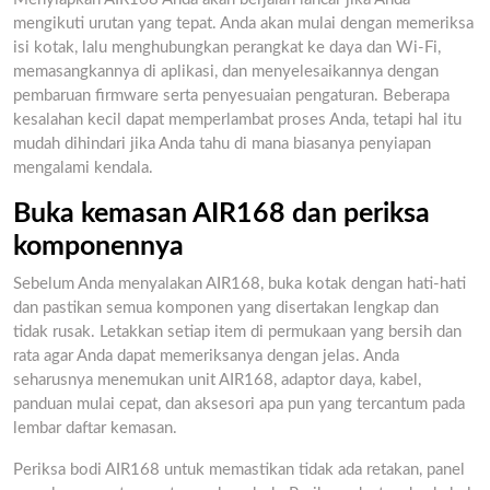
mengikuti urutan yang tepat. Anda akan mulai dengan memeriksa
isi kotak, lalu menghubungkan perangkat ke daya dan Wi-Fi,
memasangkannya di aplikasi, dan menyelesaikannya dengan
pembaruan firmware serta penyesuaian pengaturan. Beberapa
kesalahan kecil dapat memperlambat proses Anda, tetapi hal itu
mudah dihindari jika Anda tahu di mana biasanya penyiapan
mengalami kendala.
Buka kemasan AIR168 dan periksa
komponennya
Sebelum Anda menyalakan AIR168, buka kotak dengan hati-hati
dan pastikan semua komponen yang disertakan lengkap dan
tidak rusak. Letakkan setiap item di permukaan yang bersih dan
rata agar Anda dapat memeriksanya dengan jelas. Anda
seharusnya menemukan unit AIR168, adaptor daya, kabel,
panduan mulai cepat, dan aksesori apa pun yang tercantum pada
lembar daftar kemasan.
Periksa bodi AIR168 untuk memastikan tidak ada retakan, panel