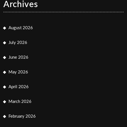
Archives
August 2026
July 2026
June 2026
May 2026
April 2026
March 2026
February 2026