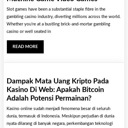
Ins
Slot games have been a substantial staple fibre in the
Plus
gambling casino industry, diverting millions across the world.
Outs
Whether you’re at a bustling brick-and-mortar gambling
casino or well seated in
With
Playing
READ
READ MORE
Slot
MORE
Machine
Game
Video
Dampak Mata Uang Kripto Pada
Games
Kasino Di Web: Apakah Bitcoin
Dampak
Adalah Potensi Permainan?
Mata
Kasino online sudah menjadi fenomena besar di seluruh
Uang
dunia, termasuk di Indonesia. Meskipun perjudian di dunia
Kripto
nyata dilarang di banyak negara, perkembangan teknologi