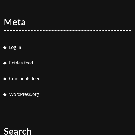
Meta
Log in
Entries feed
Comments feed
WordPress.org
Search