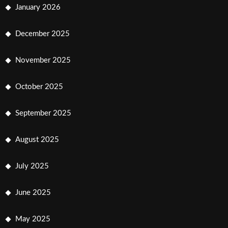
January 2026
December 2025
November 2025
October 2025
September 2025
August 2025
July 2025
June 2025
May 2025