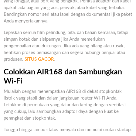
yang longgar, atau port yang bengkok. Periksa adaptor dan kabel
apakah ada bagian yang aus, penyok, atau kabel yang terbuka.
Bandingkan nomor seri atau label dengan dokumentasi jika paket
Anda menyertakannya.
Lepaskan semua film pelindung, pita, dan bahan kemasan, tetapi
simpan kotak dan sisipannya jika Anda memerlukan
pengembalian atau dukungan. Jika ada yang hilang atau rusak,
hentikan proses pemasangan dan segera hubungi penjual atau
produsen.
SITUS GACOR
.
Colokkan AIR168 dan Sambungkan
Wi-Fi
Mulailah dengan menempatkan AIR168 di dekat stopkontak
listrik yang stabil dan dalam jangkauan router Wi‑Fi Anda.
Letakkan di permukaan yang datar dan kering dengan ventilasi
yang cukup, lalu sambungkan adaptor daya dengan kuat ke
perangkat dan stopkontak.
Tunggu hingga lampu status menyala dan memulai urutan startup.