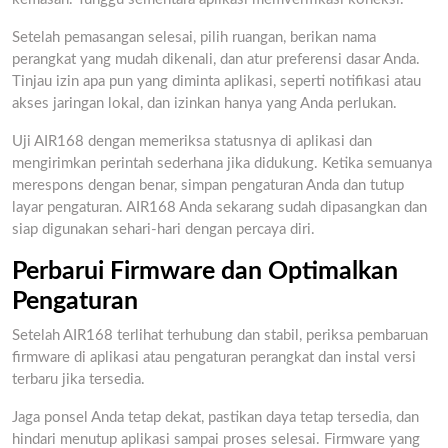
Setelah pemasangan selesai, pilih ruangan, berikan nama
perangkat yang mudah dikenali, dan atur preferensi dasar Anda.
Tinjau izin apa pun yang diminta aplikasi, seperti notifikasi atau
akses jaringan lokal, dan izinkan hanya yang Anda perlukan.
Uji AIR168 dengan memeriksa statusnya di aplikasi dan
mengirimkan perintah sederhana jika didukung. Ketika semuanya
merespons dengan benar, simpan pengaturan Anda dan tutup
layar pengaturan. AIR168 Anda sekarang sudah dipasangkan dan
siap digunakan sehari-hari dengan percaya diri.
Perbarui Firmware dan Optimalkan
Pengaturan
Setelah AIR168 terlihat terhubung dan stabil, periksa pembaruan
firmware di aplikasi atau pengaturan perangkat dan instal versi
terbaru jika tersedia.
Jaga ponsel Anda tetap dekat, pastikan daya tetap tersedia, dan
hindari menutup aplikasi sampai proses selesai. Firmware yang