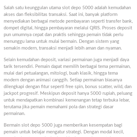
Salah satu keunggulan utama slot depo 5000 adalah kemudahan
akses dan fleksibilitas transaksi. Saat ini, banyak platform
menyediakan berbagai metode pembayaran seperti transfer bank,
dompet digital, hingga pembayaran melalui QRIS. Proses deposit
pun umumnya cepat dan praktis sehingga pemain tidak perlu
menunggu lama untuk mulai bermain. Dengan sistem yang
semakin modern, transaksi menjadi lebih aman dan nyaman.
Selain kemudahan deposit, variasi permainan juga menjadi daya
tarik tersendiri. Pemain dapat memilih berbagai tema permainan,
mulai dari petualangan, mitologi, buah klasik, hingga tema
modern dengan animasi canggih. Setiap permainan biasanya
dilengkapi dengan fitur seperti free spin, bonus scatter, wild, dan
jackpot progresif. Meskipun deposit hanya 5000 rupiah, peluang
untuk mendapatkan kombinasi kemenangan tetap terbuka lebar,
terutama jika pemain memahami pola dan strategi dasar
permainan.
Bermain slot depo 5000 juga memberikan kesempatan bagi
pemain untuk belajar mengatur strategi. Dengan modal kecil,