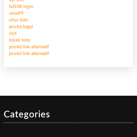
hd108 login
sena99
situs toto
pos4d togel
slot
tokek toto
pos4d link alternatif
pos4d link alternatif
Categories