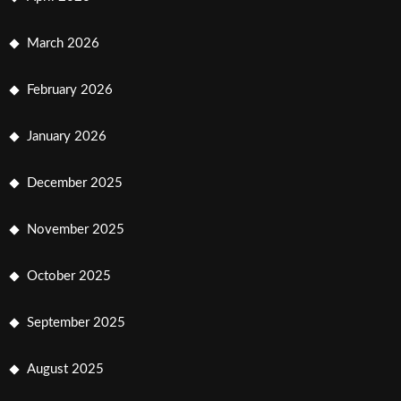
March 2026
February 2026
January 2026
December 2025
November 2025
October 2025
September 2025
August 2025