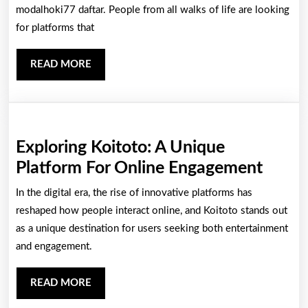
Trusted
modalhoki77 daftar. People from all walks of life are looking
for platforms that
Platform
For
READ
READ MORE
Online
MORE
Gaming
Enthusiasts
Exploring Koitoto: A Unique
Explo
Platform For Online Engagement
Koitot
In the digital era, the rise of innovative platforms has
A
reshaped how people interact online, and Koitoto stands out
Uniqu
as a unique destination for users seeking both entertainment
and engagement.
Platf
For
READ
READ MORE
Onlin
MORE