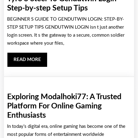
The
Tyro
Step-by-step Setup Tips
Cycle
S
BEGINNER S GUIDE TO GENDUTWIN LOGIN: STEP-BY-
Steer
STEP SETUP TIPS GENDUTWIN LOGIN isn t just another
To
login screen. It s the gateway to a secure, common soldier
workspace where your files,
Gendutwin
Login
READ
READ MORE
Step-
MORE
by-
step
Setup
Exploring Modalhoki77: A Trusted
Tips
Platform For Online Gaming
Exploring
Enthusiasts
Modalhoki77:
In today’s digital era, online gaming has become one of the
A
most popular forms of entertainment worldwide