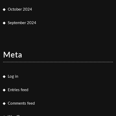
October 2024
September 2024
Meta
Log in
Entries feed
Comments feed