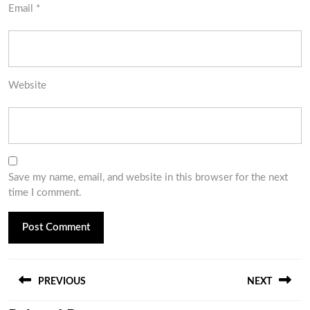
Email
*
Website
Save my name, email, and website in this browser for the next
time I comment.
Post
PREVIOUS
NEXT
navigation