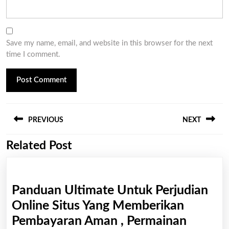
Save my name, email, and website in this browser for the next
time I comment.
Post
PREVIOUS
NEXT
navigation
Related Post
Previous
Next
post:
post:
Panduan Ultimate Untuk Perjudian
Online Situs Yang Memberikan
Pembayaran Aman , Permainan