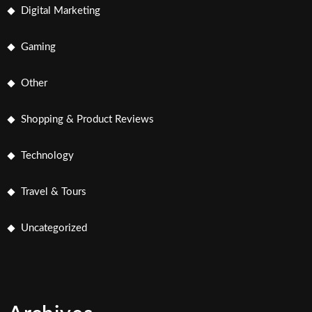
Digital Marketing
Gaming
Other
Shopping & Product Reviews
Technology
Travel & Tours
Uncategorized