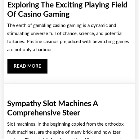
Exploring The Exciting Playing Field
Exploring
Of Casino Gaming
The
The earth of gambling casino gaming is a dynamic and
Exciting
stimulating universe full of chance, science, and potential
Playing
fortunes. Pristine casinos prejudiced with bewitching games
are not only a harbour
Field
Of
READ
READ MORE
Casino
MORE
Gaming
Sympathy Slot Machines A
Sympathy
Comprehensive Steer
Slot
Slot machines, in the beginning copied from the orthodox
Machines
fruit machines, are the spine of many brick and howitzer