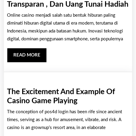
P
Transparan , Dan Uang Tunai Hadiah
Ul
Online casino menjadi salah satu bentuk hiburan paling
U
diminati hiburan digital utama di era modern, terutama di
Pe
Indonesia, meskipun ada batasan hukum. Inovasi teknologi
digital, dominan penggunaan smartphone, serta populernya
On
Si
READ
READ MORE
Y
MORE
M
P
A
The Excitement And Example Of
,
The
Casino Game Playing
Pe
Excitement
The conception of pos4d login has been rife since ancient
Tr
And
times, serving as a hub for amusement, vibrate, and risk. A
,
Example
casino is an grownup’s resort area, in an elaborate
D