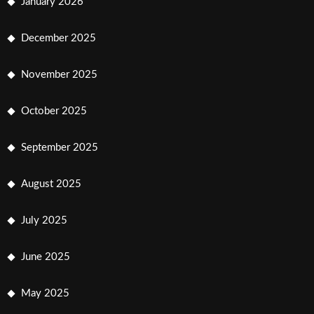
January 2026
December 2025
November 2025
October 2025
September 2025
August 2025
July 2025
June 2025
May 2025