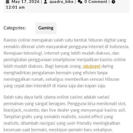
May
quadro_bike
May 17, 2026
|
quadro_bike
|
0 Comment
|
17,
12:01 am
2026
Categories:
Gaming
Kasino online merupakan salah satu bentuk hiburan digital yang
semakin dikenal oleh masyarakat pengguna internet di Indonesia.
Kemajuan teknologi, internet yang lebih mudah diakses, dan
peningkatan penggunaan smartphone menjadikan kasino online
lebih mudah diakses. Bagi banyak orang,
ratutogel
daring
menghadirkan pengalaman bermain yang efisien tanpa
meninggalkan rumah, sekaligus memberikan sensasi hiburan
yang cepat dan interaktif di mana saja dan kapan saja.
Salah satu daya tarik utama online casino adalah variasi
permainan yang sangat beragam. Pengguna bisa menikmati slot,
blackjack, roulette, dan live dealer yang menyerupai kasino asli.
Tampilan grafis yang semakin realistis, sound effect yang
realistis, ditambah navigasi yang user-friendly meningkatkan
keseruan saat bermain, meskipun pemain baru sekalipun.