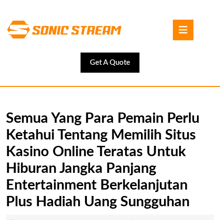
Skip
to
Open
content
Button
Skip
to
content
Get
Get A Quote
A
Quote
Semua Yang Para Pemain Perlu
Ketahui Tentang Memilih Situs
Kasino Online Teratas Untuk
Hiburan Jangka Panjang
Entertainment Berkelanjutan
Plus Hadiah Uang Sungguhan