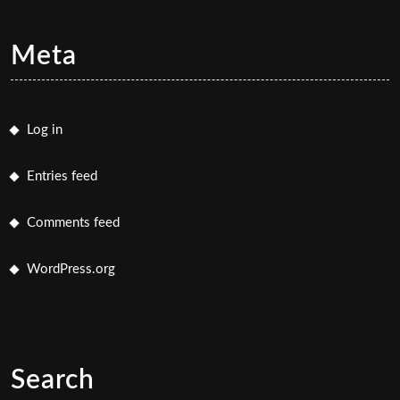
Meta
Log in
Entries feed
Comments feed
WordPress.org
Search