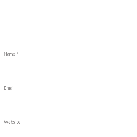
Name
*
Email
*
Website