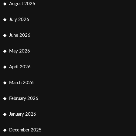
August 2026
July 2026
June 2026
May 2026
April 2026
March 2026
February 2026
January 2026
December 2025