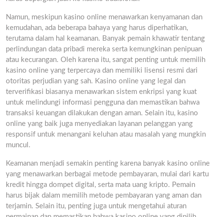
Namun, meskipun kasino online menawarkan kenyamanan dan
kemudahan, ada beberapa bahaya yang harus diperhatikan,
terutama dalam hal keamanan. Banyak pemain khawatir tentang
perlindungan data pribadi mereka serta kemungkinan penipuan
atau kecurangan. Oleh karena itu, sangat penting untuk memilih
kasino online yang terpercaya dan memiliki lisensi resmi dari
otoritas perjudian yang sah. Kasino online yang legal dan
terverifikasi biasanya menawarkan sistem enkripsi yang kuat
untuk melindungi informasi pengguna dan memastikan bahwa
transaksi keuangan dilakukan dengan aman. Selain itu, kasino
online yang baik juga menyediakan layanan pelanggan yang
responsif untuk menangani keluhan atau masalah yang mungkin
muncul.
Keamanan menjadi semakin penting karena banyak kasino online
yang menawarkan berbagai metode pembayaran, mulai dari kartu
kredit hingga dompet digital, serta mata uang kripto. Pemain
harus bijak dalam memilih metode pembayaran yang aman dan
terjamin. Selain itu, penting juga untuk mengetahui aturan
permainan dan memastikan bahwa kasino online yang dipilih