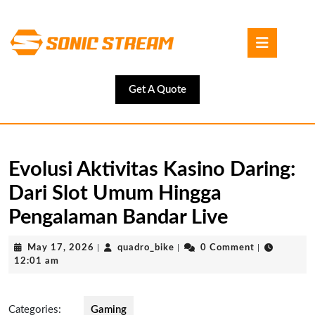
Skip
to
Open
content
Button
Skip
to
content
Get
Get A Quote
A
Quote
Evolusi Aktivitas Kasino Daring:
Dari Slot Umum Hingga
Pengalaman Bandar Live
May
quadro_bike
May 17, 2026
|
quadro_bike
|
0 Comment
|
17,
12:01 am
2026
Categories:
Gaming