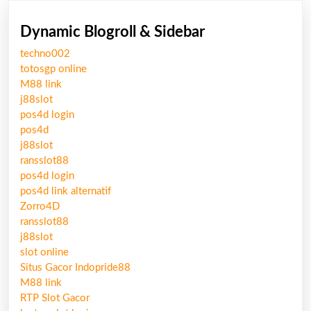
Dynamic Blogroll & Sidebar
techno002
totosgp online
M88 link
j88slot
pos4d login
pos4d
j88slot
ransslot88
pos4d login
pos4d link alternatif
Zorro4D
ransslot88
j88slot
slot online
Situs Gacor Indopride88
M88 link
RTP Slot Gacor