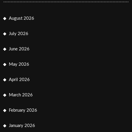
August 2026
July 2026
June 2026
May 2026
April 2026
March 2026
February 2026
January 2026