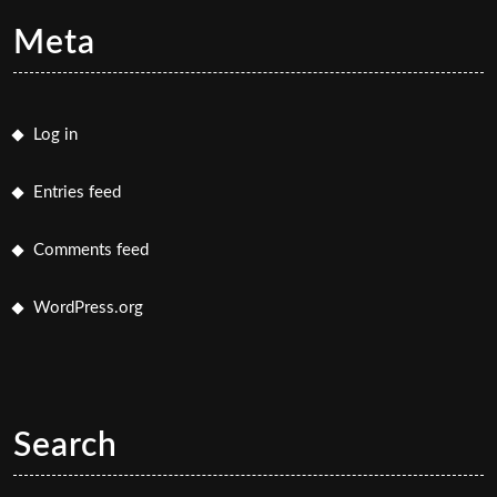
Meta
Log in
Entries feed
Comments feed
WordPress.org
Search