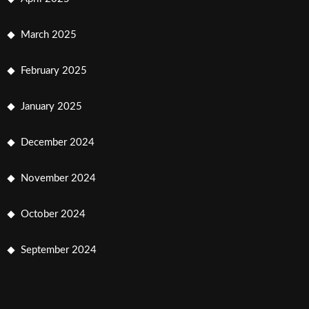
March 2025
February 2025
January 2025
December 2024
November 2024
October 2024
September 2024