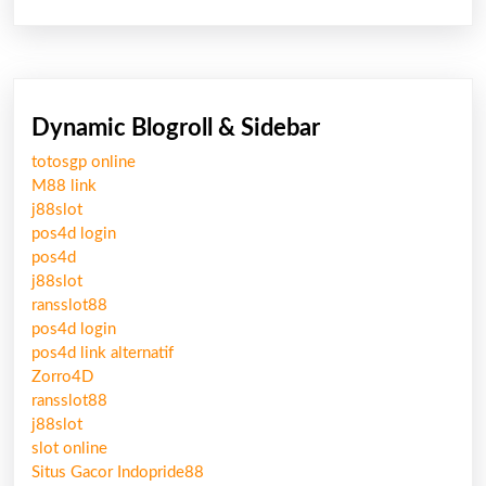
Dynamic Blogroll & Sidebar
totosgp online
M88 link
j88slot
pos4d login
pos4d
j88slot
ransslot88
pos4d login
pos4d link alternatif
Zorro4D
ransslot88
j88slot
slot online
Situs Gacor Indopride88