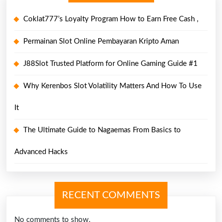
Coklat777’s Loyalty Program How to Earn Free Cash ,
Permainan Slot Online Pembayaran Kripto Aman
J88Slot Trusted Platform for Online Gaming Guide #1
Why Kerenbos Slot Volatility Matters And How To Use
It
The Ultimate Guide to Nagaemas From Basics to
Advanced Hacks
RECENT COMMENTS
No comments to show.