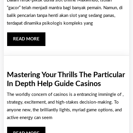
Dalam hiruk-pikuk dunia slot online Maxwin88, istilah
di
“gacor” telah menjadi mantra bagi banyak pemain. Namun, di
Balik
balik pencarian tanpa henti akan slot yang sedang panas,
terdapat dinamika psikologis kompleks yang
Fenomen
Gacor
READ
READ MORE
Maxwin8
MORE
Mastering Your Thrills The Particular
Masterin
In Depth Help Guide Casinos
Your
The worldly concern of casinos is a entrancing immingle of ,
Thrills
strategy, excitement, and high-stakes decision-making. To
The
anyone new, the brilliantly lights, myriad game options, and
active energy can seem
Particular
In