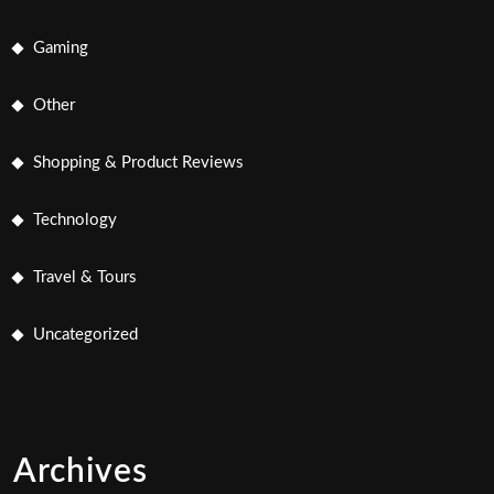
Gaming
Other
Shopping & Product Reviews
Technology
Travel & Tours
Uncategorized
Archives