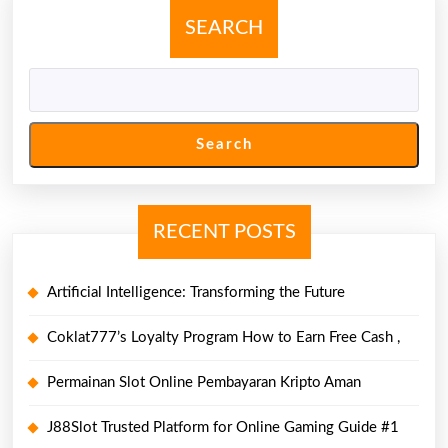
SEARCH
Search
RECENT POSTS
Artificial Intelligence: Transforming the Future
Coklat777’s Loyalty Program How to Earn Free Cash ,
Permainan Slot Online Pembayaran Kripto Aman
J88Slot Trusted Platform for Online Gaming Guide #1