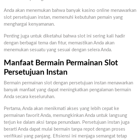
Anda akan menemukan bahwa banyak kasino online menawarkan
slot persetujuan instan, memenuhi kebutuhan pemain yang
menghargai kenyamanan.
Penting juga untuk diketahui bahwa slot ini sering kali hadir
dengan berbagai tema dan fitur, memastikan Anda akan
menemukan sesuatu yang sesuai dengan selera Anda.
Manfaat Bermain Permainan Slot
Persetujuan Instan
Bermain permainan slot dengan persetujuan instan menawarkan
banyak manfaat yang dapat meningkatkan pengalaman bermain
Anda secara keseluruhan.
Pertama, Anda akan menikmati akses yang lebih cepat ke
permainan favorit Anda, memungkinkan Anda untuk langsung
terjun ke dalam aksi tanpa penundaan. Persetujuan instan juga
berarti Anda dapat mulai bermain tanpa repot dengan proses
verifikasi yang panjang. Efisiensi ini menjaga semangat tetap