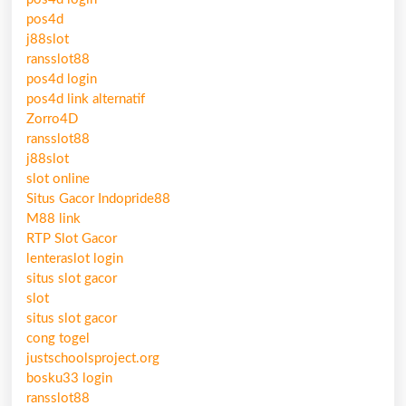
pos4d
j88slot
ransslot88
pos4d login
pos4d link alternatif
Zorro4D
ransslot88
j88slot
slot online
Situs Gacor Indopride88
M88 link
RTP Slot Gacor
lenteraslot login
situs slot gacor
slot
situs slot gacor
cong togel
justschoolsproject.org
bosku33 login
ransslot88