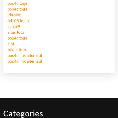
pos4d togel
pos4d togel
idn slot
hd108 login
sena99
situs toto
pos4d togel
slot
tokek toto
pos4d link alternatif
pos4d link alternatif
Categories