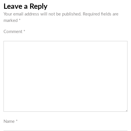
Leave a Reply
Your email address will not be published.
Required fields are
marked
*
Comment
*
Name
*