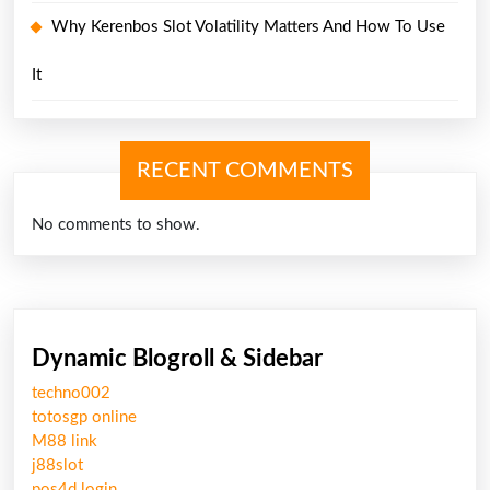
Why Kerenbos Slot Volatility Matters And How To Use
It
RECENT COMMENTS
No comments to show.
Dynamic Blogroll & Sidebar
techno002
totosgp online
M88 link
j88slot
pos4d login