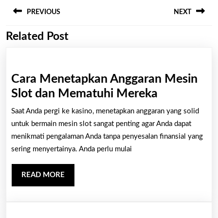
Post
PREVIOUS
NEXT
navigation
Related Post
Previous
Next
post:
post:
Cara Menetapkan Anggaran Mesin
Cara
Slot dan Mematuhi Mereka
Menetapk
Saat Anda pergi ke kasino, menetapkan anggaran yang solid
Anggaran
untuk bermain mesin slot sangat penting agar Anda dapat
Mesin
menikmati pengalaman Anda tanpa penyesalan finansial yang
sering menyertainya. Anda perlu mulai
Slot
dan
READ
READ MORE
Mematuhi
MORE
Mereka