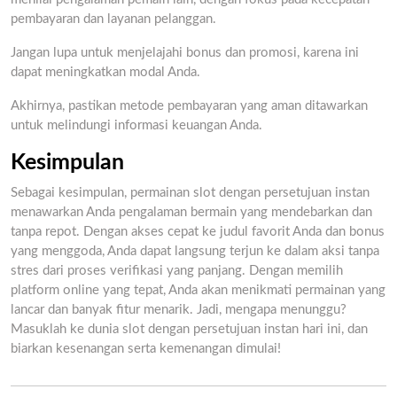
pembayaran dan layanan pelanggan.
Jangan lupa untuk menjelajahi bonus dan promosi, karena ini
dapat meningkatkan modal Anda.
Akhirnya, pastikan metode pembayaran yang aman ditawarkan
untuk melindungi informasi keuangan Anda.
Kesimpulan
Sebagai kesimpulan, permainan slot dengan persetujuan instan
menawarkan Anda pengalaman bermain yang mendebarkan dan
tanpa repot. Dengan akses cepat ke judul favorit Anda dan bonus
yang menggoda, Anda dapat langsung terjun ke dalam aksi tanpa
stres dari proses verifikasi yang panjang. Dengan memilih
platform online yang tepat, Anda akan menikmati permainan yang
lancar dan banyak fitur menarik. Jadi, mengapa menunggu?
Masuklah ke dunia slot dengan persetujuan instan hari ini, dan
biarkan kesenangan serta kemenangan dimulai!