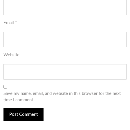
Email
*
Website
Save my name, email, and website in this browser for the next
time I comment.