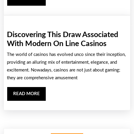
MORE
Discovering This Draw Associated
Discove
With Modern On Line Casinos
This
The world of casinos has evolved unco since their inception,
Draw
providing an alluring mix of entertainment, elegance, and
Associa
excitement. Nowadays, casinos are not just about gaming;
they are comprehensive amusement
With
Modern
READ
READ MORE
On
MORE
Line
Casinos