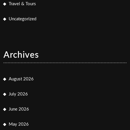
Travel & Tours
Uncategorized
Archives
August 2026
July 2026
June 2026
May 2026