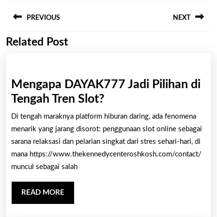
Post
PREVIOUS
NEXT
navigation
Related Post
Previous
Next
post:
post:
Mengapa DAYAK777 Jadi Pilihan di
Mengapa
Tengah Tren Slot?
DAYAK777
Di tengah maraknya platform hiburan daring, ada fenomena
Jadi
menarik yang jarang disorot: penggunaan slot online sebagai
Pilihan
sarana relaksasi dan pelarian singkat dari stres sehari-hari, di
mana https://www.thekennedycenteroshkosh.com/contact/
di
muncul sebagai salah
Tengah
Tren
READ
READ MORE
Slot?
MORE