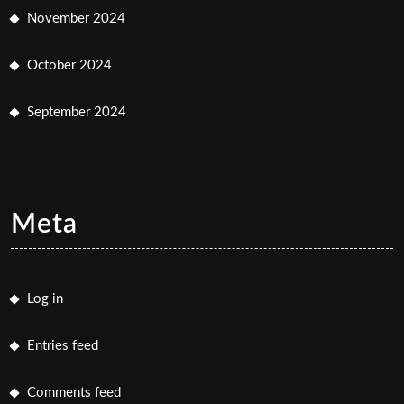
November 2024
October 2024
September 2024
Meta
Log in
Entries feed
Comments feed