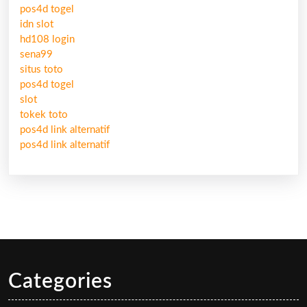
pos4d togel
idn slot
hd108 login
sena99
situs toto
pos4d togel
slot
tokek toto
pos4d link alternatif
pos4d link alternatif
Categories