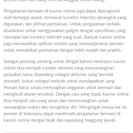
Pengalaman bermain di kasino online juga dapat dipengaruhi
oleh berbagai aspek, termasuk koneksi internet, perangkat yang
digunakan, dan pilihan permainan. Untuk pengalaman terbaik,
disarankan untuk menggunakan gadget dengan spesifikasi yang
memadai dan koneksi internet yang kuat. Banyak kasino online
juga menawarkan aplikasi mobile yang memungkinkan pemain
untuk memainkan permainan dengan lebih mudah dan praktis.
Sebagai penutup, penting untuk diingat bahwa meskipun kasino
online bisa menjadi sumber rekreasi yang menyenangkan,
perjudian harus dipandang sebagai aktivitas yang bersifat
rekreatif, bukan sebagai metode untuk mendapatkan uang.
Pemain harus selalu menyiapkan anggaran untuk bermain dan
mengikuti aturan tersebut. Dengan cara yang tepat, kasino online
bisa menjadi cara yang aman dan menyenangkan untuk
meluangkan waktu dan menghibur diri. Mengingat semua hal ini,
pemain di Indonesia dapat menikmati pengalaman bermain di
kasino online dengan bijak dan sepanjang tanggung jawab.