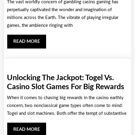
The vast worldly concern of gambling casino gaming has
Who
perpetually captivated the wonder and imagination of
Wor
millions across the Earth. The vibrate of playing irregular
games, the ambience ringing with
Of
Cas
READ
READ MORE
Gam
MORE
You
Full
Ana
Unlocking The Jackpot: Togel Vs.
Unl
Casino Slot Games For Big Rewards
Th
When it comes to chasing big rewards in the casino earthly
Jac
concern, two nonclassical game types often come to mind:
Tog
Togel and slot machines. Both offer the tempt of substantive
Vs.
READ
READ MORE
Ca