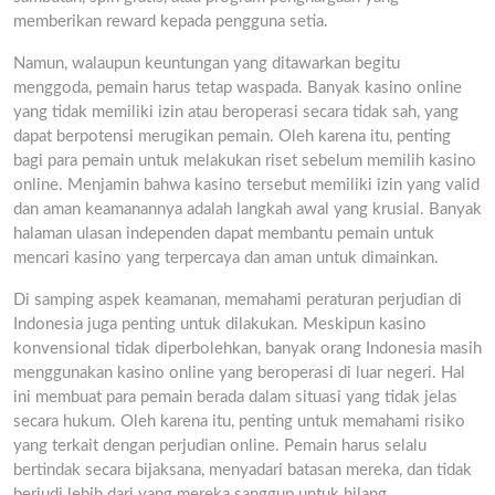
memberikan reward kepada pengguna setia.
Namun, walaupun keuntungan yang ditawarkan begitu
menggoda, pemain harus tetap waspada. Banyak kasino online
yang tidak memiliki izin atau beroperasi secara tidak sah, yang
dapat berpotensi merugikan pemain. Oleh karena itu, penting
bagi para pemain untuk melakukan riset sebelum memilih kasino
online. Menjamin bahwa kasino tersebut memiliki izin yang valid
dan aman keamanannya adalah langkah awal yang krusial. Banyak
halaman ulasan independen dapat membantu pemain untuk
mencari kasino yang terpercaya dan aman untuk dimainkan.
Di samping aspek keamanan, memahami peraturan perjudian di
Indonesia juga penting untuk dilakukan. Meskipun kasino
konvensional tidak diperbolehkan, banyak orang Indonesia masih
menggunakan kasino online yang beroperasi di luar negeri. Hal
ini membuat para pemain berada dalam situasi yang tidak jelas
secara hukum. Oleh karena itu, penting untuk memahami risiko
yang terkait dengan perjudian online. Pemain harus selalu
bertindak secara bijaksana, menyadari batasan mereka, dan tidak
berjudi lebih dari yang mereka sanggup untuk hilang.