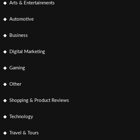
Arts & Entertainments
Automotive
Business
Digital Marketing
Gaming
Other
Shopping & Product Reviews
Technology
Travel & Tours