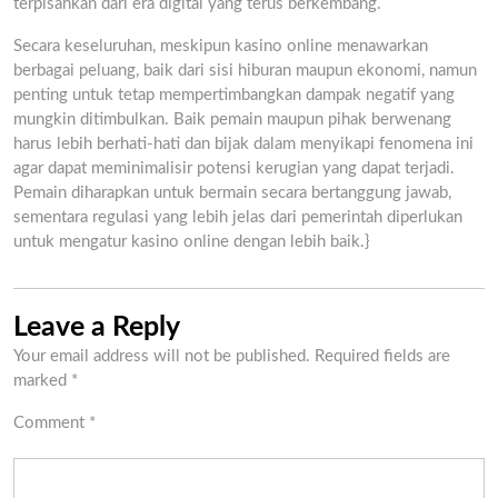
terpisahkan dari era digital yang terus berkembang.
Secara keseluruhan, meskipun kasino online menawarkan
berbagai peluang, baik dari sisi hiburan maupun ekonomi, namun
penting untuk tetap mempertimbangkan dampak negatif yang
mungkin ditimbulkan. Baik pemain maupun pihak berwenang
harus lebih berhati-hati dan bijak dalam menyikapi fenomena ini
agar dapat meminimalisir potensi kerugian yang dapat terjadi.
Pemain diharapkan untuk bermain secara bertanggung jawab,
sementara regulasi yang lebih jelas dari pemerintah diperlukan
untuk mengatur kasino online dengan lebih baik.}
Leave a Reply
Your email address will not be published.
Required fields are
marked
*
Comment
*