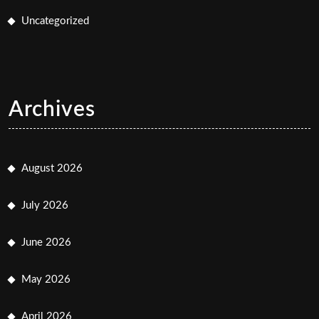
Uncategorized
Archives
August 2026
July 2026
June 2026
May 2026
April 2026