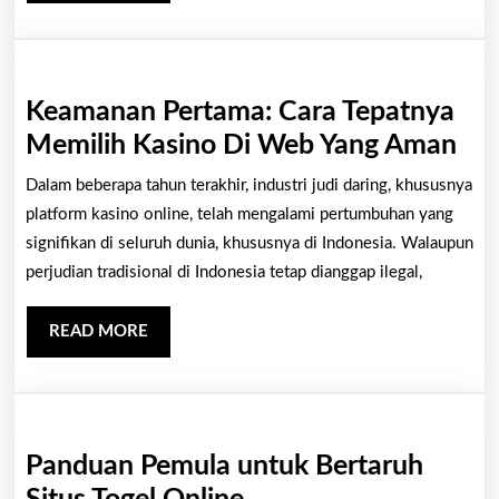
MORE
Keamanan Pertama: Cara Tepatnya
Ke
Memilih Kasino Di Web Yang Aman
Per
Dalam beberapa tahun terakhir, industri judi daring, khususnya
Car
platform kasino online, telah mengalami pertumbuhan yang
Tep
signifikan di seluruh dunia, khususnya di Indonesia. Walaupun
perjudian tradisional di Indonesia tetap dianggap ilegal,
Mem
Kas
READ
READ MORE
Di
MORE
We
Ya
Am
Panduan Pemula untuk Bertaruh
Panduan