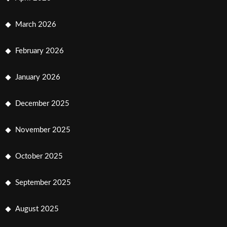
March 2026
February 2026
January 2026
December 2025
November 2025
October 2025
September 2025
August 2025