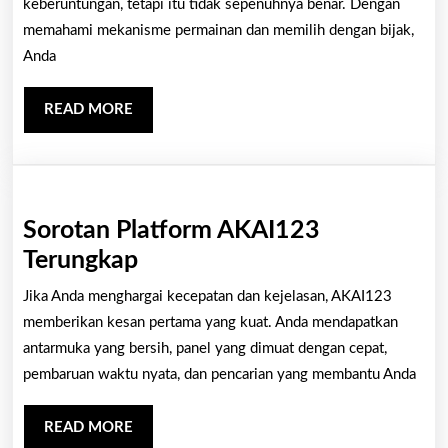
Menang
keberuntungan, tetapi itu tidak sepenuhnya benar. Dengan
memahami mekanisme permainan dan memilih dengan bijak,
Setiap
Anda
Putaran
READ
READ MORE
MORE
Sorotan Platform AKAI123
Sorotan
Terungkap
Platform
Jika Anda menghargai kecepatan dan kejelasan, AKAI123
AKAI123
memberikan kesan pertama yang kuat. Anda mendapatkan
Terungkap
antarmuka yang bersih, panel yang dimuat dengan cepat,
pembaruan waktu nyata, dan pencarian yang membantu Anda
READ
READ MORE