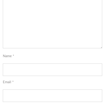
Name
*
Email
*