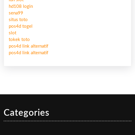
hd108 login
sena99
situs toto
pos4d togel
slot
tokek toto
pos4d link alternatif
pos4d link alternatif
Categories