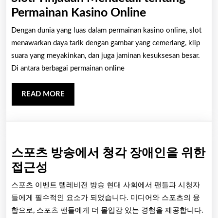
Menemukan
Permainan Kasino Online
Lukisan
Dengan dunia yang luas dalam permainan kasino online, slot
dalam
menawarkan daya tarik dengan gambar yang cemerlang, klip
Taruhan
suara yang meyakinkan, dan juga jaminan kesuksesan besar.
Di antara berbagai permainan online
Slot:
Tinjauan
READ
READ MORE
Mendetail
MORE
tentang
Permainan
Kasino
스포츠 방송에서 청각 장애인을 위한
Online
스
접근성
포
스포츠 이벤트 텔레비전 방송 현대 사회에서 팬들과 시청자
츠
들에게 필수적인 요소가 되었습니다. 미디어와 스포츠의 융
방
합으로, 스포츠 팬들에게 더 몰입감 있는 경험을 제공합니다.