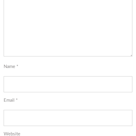
Name
*
Email
*
Website