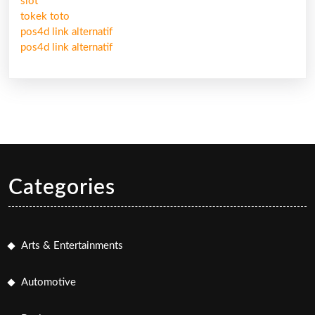
slot
tokek toto
pos4d link alternatif
pos4d link alternatif
Categories
Arts & Entertainments
Automotive