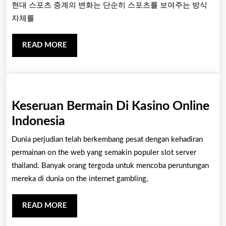
현대 스포츠 중계의 변화는 단순히 스포츠를 보여주는 방식
송
자체를
에
서
READ
READ MORE
청
MORE
각
장
애
Keseruan Bermain Di Kasino Online
인
Keseruan
Indonesia
을
Bermain
Dunia perjudian telah berkembang pesat dengan kehadiran
위
Di
permainan on the web yang semakin populer slot server
한
Kasino
thailand. Banyak orang tergoda untuk mencoba peruntungan
접
mereka di dunia on the internet gambling,
Online
근
Indonesia
성
READ
READ MORE
MORE