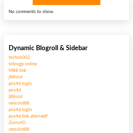
No comments to show.
Dynamic Blogroll & Sidebar
techno002
totosgp online
M88 link
j88slot
pos4d login
pos4d
j88slot
ransslot88
pos4d login
pos4d link alternatif
Zorro4D
ransslot88