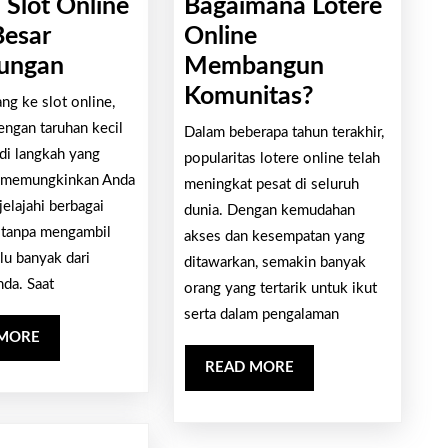
 Slot Online
Bagaimana Lotere
Besar
Online
Modal
ungan
Membangun
Slot
Bagaimana
Komunitas?
ang ke slot online,
Online
Lotere
ngan taruhan kecil
Dalam beberapa tahun terakhir,
Kecil
Online
di langkah yang
popularitas lotere online telah
ni memungkinkan Anda
Besar
Membangu
meningkat pesat di seluruh
elajahi berbagai
Keuntungan
dunia. Dengan kemudahan
Komunitas?
 tanpa mengambil
akses dan kesempatan yang
alu banyak dari
ditawarkan, semakin banyak
nda. Saat
orang yang tertarik untuk ikut
serta dalam pengalaman
READ
 MORE
MORE
READ
READ MORE
MORE