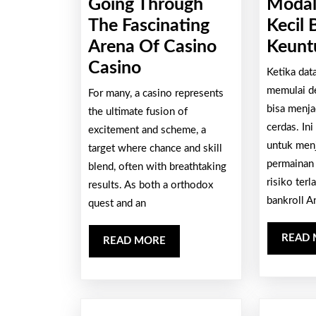
Going Through
Modal
The Fascinating
Kecil 
Arena Of Casino
Keunt
Going
Casino
Ketika dat
Through
memulai de
For many, a casino represents
The
bisa menja
the ultimate fusion of
Fascinating
cerdas. I
excitement and scheme, a
untuk menj
target where chance and skill
Arena
permainan
blend, often with breathtaking
Of
risiko terl
results. As both a orthodox
Casino
bankroll A
quest and an
Casino
READ
READ
READ MORE
MORE