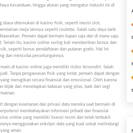
haya kecanduan, hingga aturan yang mengatur industri ini di
iasa ditemukan di kasino fisik, seperti mesin slot,
ermainan meja lainnya seperti roulette. Salah satu daya tarik
itawarkan. Pemain dapat bermain kapan saja dan di mana saja,
 Selain itu, kasino online sering kali memberikan bonus dan
isik, seperti bonus pendaftaran dan putaran gratis. Hal ini
ung dan mencoba peruntungannya.
ain di kasino online juga memiliki risiko tersendiri. Salah
n judi. Tanpa pengawasan fisik yang ketat, pemain dapat dengan
 yang merugikan secara finansial dan emosional. Oleh karena
n bijak dan menetapkan batasan yang jelas, baik dari segi
rmainan.
ait dengan keamanan dan privasi data mereka saat bermain di
berpotensi membahayakan informasi pribadi dan finansial
ino online yang memiliki lisensi resmi dan telah terbukti
mumnya menggunakan enkripsi data yang kuat untuk melindungi
 yang aman.