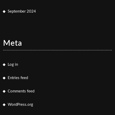
September 2024
Meta
Log in
Entries feed
Comments feed
WordPress.org