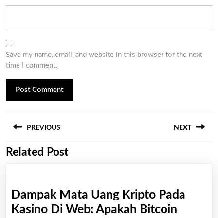
Save my name, email, and website in this browser for the next
time I comment.
Post
PREVIOUS
NEXT
navigation
Related Post
Previous
Next
post:
post:
Dampak Mata Uang Kripto Pada
Kasino Di Web: Apakah Bitcoin