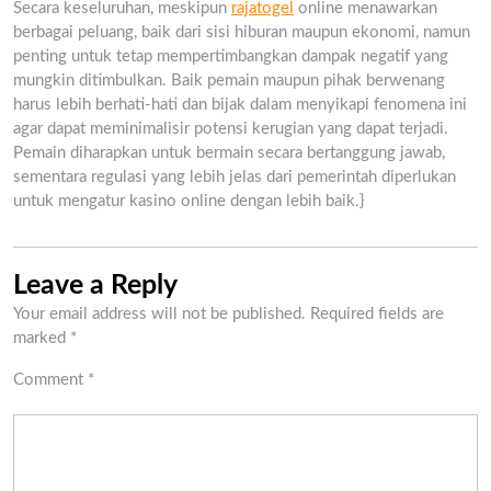
Secara keseluruhan, meskipun
rajatogel
online menawarkan
berbagai peluang, baik dari sisi hiburan maupun ekonomi, namun
penting untuk tetap mempertimbangkan dampak negatif yang
mungkin ditimbulkan. Baik pemain maupun pihak berwenang
harus lebih berhati-hati dan bijak dalam menyikapi fenomena ini
agar dapat meminimalisir potensi kerugian yang dapat terjadi.
Pemain diharapkan untuk bermain secara bertanggung jawab,
sementara regulasi yang lebih jelas dari pemerintah diperlukan
untuk mengatur kasino online dengan lebih baik.}
Leave a Reply
Your email address will not be published.
Required fields are
marked
*
Comment
*