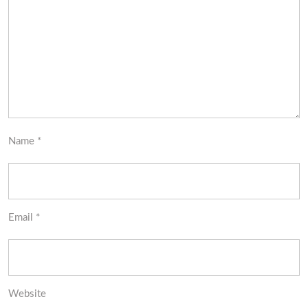
Name
*
Email
*
Website