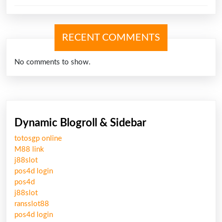
RECENT COMMENTS
No comments to show.
Dynamic Blogroll & Sidebar
totosgp online
M88 link
j88slot
pos4d login
pos4d
j88slot
ransslot88
pos4d login