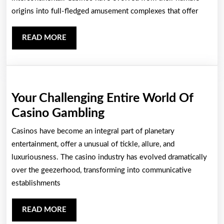
origins into full-fledged amusement complexes that offer
Pl
Gl
READ
READ MORE
Pl
MORE
Fi
O
Ca
Your Challenging Entire World Of
Your
Casino Gambling
Challenging
Casinos have become an integral part of planetary
Entire
entertainment, offer a unusual of tickle, allure, and
World
luxuriousness. The casino industry has evolved dramatically
over the geezerhood, transforming into communicative
Of
establishments
Casino
Gambling
READ
READ MORE
MORE