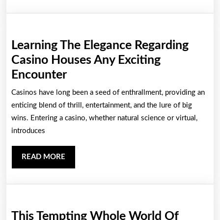
Learning The Elegance Regarding
Casino Houses Any Exciting
Learning
Encounter
The
Casinos have long been a seed of enthrallment, providing an
Elegance
enticing blend of thrill, entertainment, and the lure of big
Regarding
wins. Entering a casino, whether natural science or virtual,
introduces
Casino
Houses
READ
READ MORE
Any
MORE
Exciting
Encounter
This Tempting Whole World Of