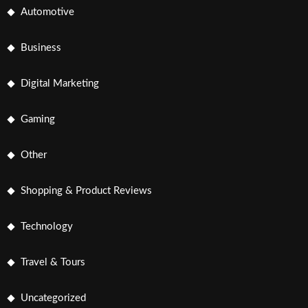
Automotive
Business
Digital Marketing
Gaming
Other
Shopping & Product Reviews
Technology
Travel & Tours
Uncategorized