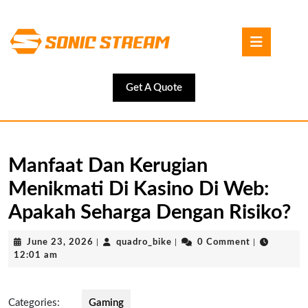
Skip
to
Open
content
Button
Skip
to
content
Get
Get A Quote
A
Quote
Manfaat Dan Kerugian
Menikmati Di Kasino Di Web:
Apakah Seharga Dengan Risiko?
June
quadro_bike
June 23, 2026
|
quadro_bike
|
0 Comment
|
23,
12:01 am
2026
Categories:
Gaming