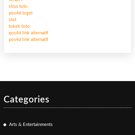
situs toto
pos4d togel
slot
tokek toto
pos4d link alternatif
pos4d link alternatif
Categories
Arts & Entertainments