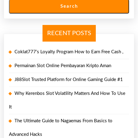
Search
RECENT POSTS
Coklat777’s Loyalty Program How to Earn Free Cash ,
Permainan Slot Online Pembayaran Kripto Aman
J88Slot Trusted Platform for Online Gaming Guide #1
Why Kerenbos Slot Volatility Matters And How To Use
It
The Ultimate Guide to Nagaemas From Basics to
Advanced Hacks