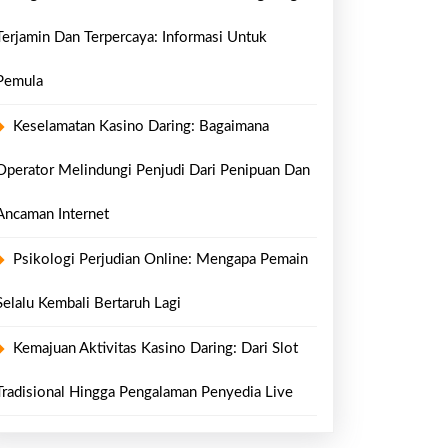
Terjamin Dan Terpercaya: Informasi Untuk
Pemula
Keselamatan Kasino Daring: Bagaimana
Operator Melindungi Penjudi Dari Penipuan Dan
Ancaman Internet
Psikologi Perjudian Online: Mengapa Pemain
Selalu Kembali Bertaruh Lagi
Kemajuan Aktivitas Kasino Daring: Dari Slot
Tradisional Hingga Pengalaman Penyedia Live