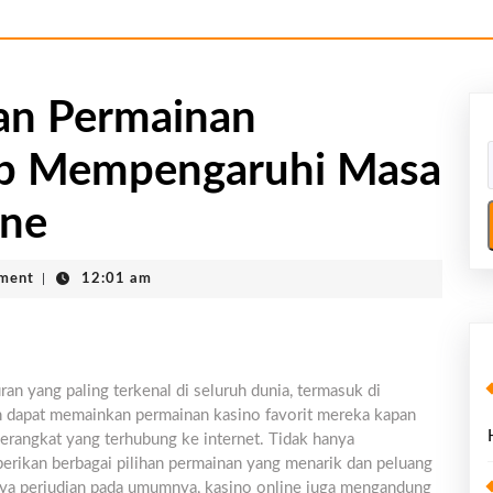
an Permainan
ab Mempengaruhi Masa
ine
ment
|
12:01 am
an yang paling terkenal di seluruh dunia, termasuk di
n dapat memainkan permainan kasino favorit mereka kapan
erangkat yang terhubung ke internet. Tidak hanya
rikan berbagai pilihan permainan yang menarik dan peluang
nya perjudian pada umumnya, kasino online juga mengandung