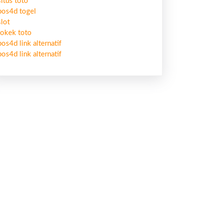
situs toto
pos4d togel
slot
tokek toto
pos4d link alternatif
pos4d link alternatif