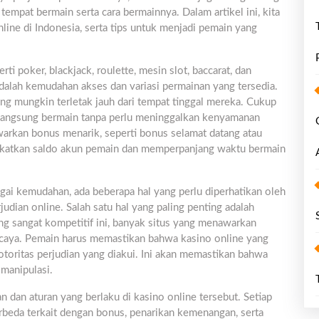
 tempat bermain serta cara bermainnya. Dalam artikel ini, kita
ne di Indonesia, serta tips untuk menjadi pemain yang
 poker, blackjack, roulette, mesin slot, baccarat, dan
adalah kemudahan akses dan variasi permainan yang tersedia.
yang mungkin terletak jauh dari tempat tinggal mereka. Cukup
 langsung bermain tanpa perlu meninggalkan kenyamanan
warkan bonus menarik, seperti bonus selamat datang atau
gkatkan saldo akun pemain dan memperpanjang waktu bermain
i kemudahan, ada beberapa hal yang perlu diperhatikan oleh
judian online. Salah satu hal yang paling penting adalah
ng sangat kompetitif ini, banyak situs yang menawarkan
rcaya. Pemain harus memastikan bahwa kasino online yang
 otoritas perjudian yang diakui. Ini akan memastikan bahwa
imanipulasi.
n dan aturan yang berlaku di kasino online tersebut. Setiap
erbeda terkait dengan bonus, penarikan kemenangan, serta