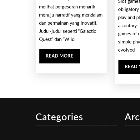
Slot game
melihat pergeseran menarik
2025
obligatory 
menuju narratif yang mendalam
play and p
dan permainan yang inovatif.
a century.
Judul-judul seperti “Galactic
games of c
Quest” dan “Wild
simple phy
evolved
READ
READ MORE
MORE
READ
Categories
Arc