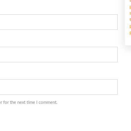
r for the next time I comment.