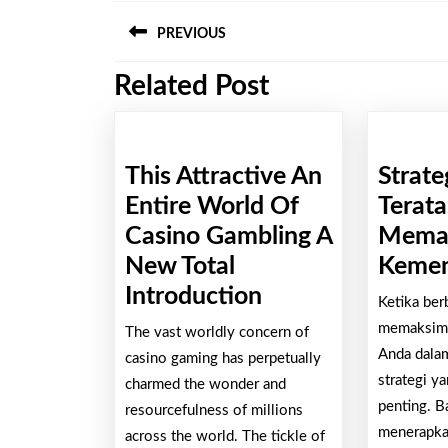
Post
PREVIOUS
navigation
Related Post
Previous
post:
This Attractive An
Strate
Entire World Of
Terata
Casino Gambling A
Memak
New Total
Kemen
This
Introduction
Ketika ber
Attractive
memaksim
The vast worldly concern of
An
Anda dalam
casino gaming has perpetually
Entire
strategi y
charmed the wonder and
penting. 
resourcefulness of millions
World
menerapka
across the world. The tickle of
Of