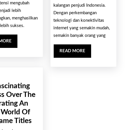
otensi mengubah
kalangan penjudi Indonesia.
Slot
njadi lebih
Dengan perkembangan
Tradisiona
gkan, menghasilkan
teknologi dan konektivitas
Hingga
 lebih sukses.
internet yang semakin mudah,
Pengalam
semakin banyak orang yang
READ
 MORE
Penyedia
MORE
Live
READ
READ MORE
MORE
scinating
ss Over The
rating An
 World Of
Any
ame Titles
Fascinating