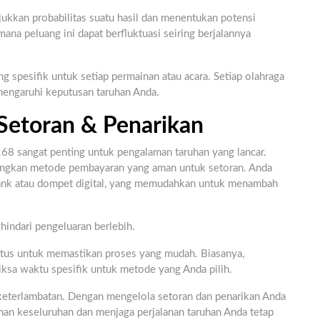
ukkan probabilitas suatu hasil dan menentukan potensi
a peluang ini dapat berfluktuasi seiring berjalannya
g spesifik untuk setiap permainan atau acara. Setiap olahraga
engaruhi keputusan taruhan Anda.
Setoran & Penarikan
8 sangat penting untuk pengalaman taruhan yang lancar.
ngkan metode pembayaran yang aman untuk setoran. Anda
r bank atau dompet digital, yang memudahkan untuk menambah
indari pengeluaran berlebih.
situs untuk memastikan proses yang mudah. Biasanya,
ksa waktu spesifik untuk metode yang Anda pilih.
 keterlambatan. Dengan mengelola setoran dan penarikan Anda
man keseluruhan dan menjaga perjalanan taruhan Anda tetap