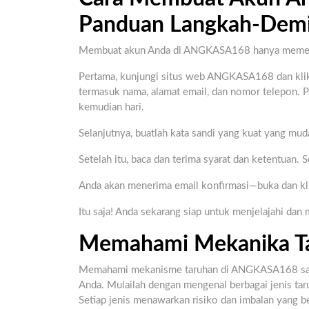
Panduan Langkah-Dem
Membuat akun Anda di ANGKASA168 hanya memerl
Pertama, kunjungi situs web ANGKASA168 dan klik t
termasuk nama, alamat email, dan nomor telepon. P
kemudian hari.
Selanjutnya, buatlah kata sandi yang kuat yang mudah
Setelah itu, baca dan terima syarat dan ketentuan.
Anda akan menerima email konfirmasi—buka dan kli
Itu saja! Anda sekarang siap untuk menjelajahi 
Memahami Mekanika T
Memahami mekanisme taruhan di ANGKASA168 san
Anda. Mulailah dengan mengenal berbagai jenis taruh
Setiap jenis menawarkan risiko dan imbalan yang ber