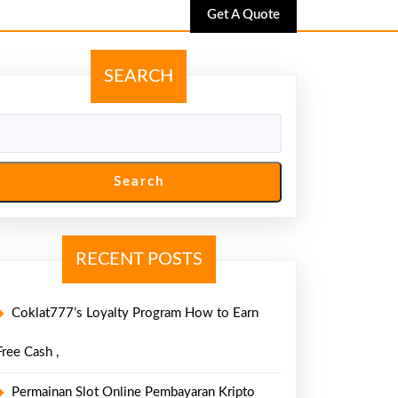
Get
Get A Quote
A
Quote
SEARCH
Search
RECENT POSTS
Coklat777’s Loyalty Program How to Earn
Free Cash ,
Permainan Slot Online Pembayaran Kripto