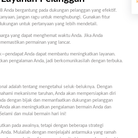
nda bergantung pada dukungan pelanggan yang efektif.
tanyaan, jangan ragu untuk menghubungi. Gunakan fitur
dukungan untuk pertanyaan yang lebih mendetail.
rharga yang dapat menghemat waktu Anda. Jika Anda
 memastikan permainan yang lancar.
ik—pendapat Anda dapat membantu meningkatkan layanan.
tkan pengalaman Anda, jadi berkomunikasilah dengan terbuka.
nal adalah tentang mengetahui seluk-beluknya. Dengan
ahami mekanisme taruhan, Anda akan mempersiapkan diri
Anda dengan bijak dan memanfaatkan dukungan pelanggan
 Anda akan meningkatkan pengalaman bermain Anda dan
ami dan mulai bermain hari ini!
an pada awalnya, tetapi dengan beberapa strategi
Anda. Mulailah dengan menjelajahi antarmuka yang ramah