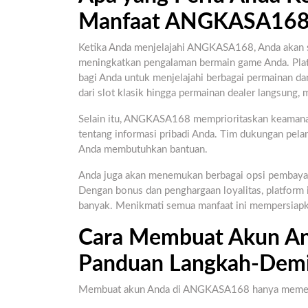
Manfaat ANGKASA16
Ketika Anda menjelajahi ANGKASA168, Anda akan s
meningkatkan pengalaman bermain game Anda. Plat
bagi Anda untuk menjelajahi berbagai permainan da
dari slot klasik hingga permainan dealer langsung, 
Selain itu, ANGKASA168 memprioritaskan keamanan
tentang informasi pribadi Anda. Tim dukungan pel
Anda membutuhkan bantuan.
Anda juga akan menemukan berbagai opsi pembayar
Dengan bonus dan penghargaan loyalitas, platform i
banyak. Menikmati semua manfaat ini mempersiapka
Cara Membuat Akun A
Panduan Langkah-Dem
Membuat akun Anda di ANGKASA168 hanya memerl