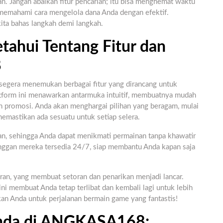
. Jangan abaikan fitur pencarian; itu bisa menghemat waktu
memahami cara mengelola dana Anda dengan efektif.
ita bahas langkah demi langkah.
tahui Tentang Fitur dan
8
egera menemukan berbagai fitur yang dirancang untuk
form ini menawarkan antarmuka intuitif, membuatnya mudah
n promosi. Anda akan menghargai pilihan yang beragam, mulai
memastikan ada sesuatu untuk setiap selera.
, sehingga Anda dapat menikmati permainan tanpa khawatir
anggan mereka tersedia 24/7, siap membantu Anda kapan saja
an, yang membuat setoran dan penarikan menjadi lancar.
ni membuat Anda tetap terlibat dan kembali lagi untuk lebih
n Anda untuk perjalanan bermain game yang fantastis!
nda di ANGKASA168: