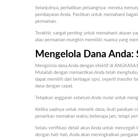
Selanjutnya, perhatikan peluangnya; mereka menunj
pembayaran Anda. Pastikan untuk memahami bagaiman
permainan.
Terakhir, sangat penting untuk memahami aturan yan
atau permainan mungkin memiliki nuansa yang mem
Mengelola Dana Anda: 
Mengelola dana Anda dengan efektif di ANGKASA16
Mulailah dengan memastikan Anda telah menghubu
dapat memilih dari berbagai opsi, seperti transfe
dana dengan cepat.
Tetapkan anggaran sebelum Anda mulai untuk mengh
Ketika saatnya untuk menarik dana, ikuti panduan 
penarikan memakan waktu beberapa jam, tetapi peri
Selalu verifikasi detail akun Anda untuk mencegah
dengan hati-hati, Anda akan meningkatkan pengala