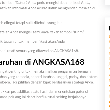
ombol “Daftar”. Anda perlu mengisi detail pribadi Anda,
astikan informasi Anda akurat untuk menghindari masalah di
 diingat tetapi sulit ditebak orang lain.
 Setelah Anda mengisi semuanya, tekan tombol “Kirim”.
k tautan untuk memverifikasi akun Anda.
dan menikmati semua yang ditawarkan ANGKASA168.
aruhan di ANGKASA168
gat penting untuk memaksimalkan pengalaman bermain
an yang tersedia, seperti taruhan tunggal, parlay, dan sistem.
beda, jadi pilihlah dengan bijak berdasarkan strategi Anda.
ukkan probabilitas suatu hasil dan menentukan potensi
a peluang ini dapat berfluktuasi seiring berjalannya