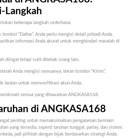
i-Langkah
ukan beberapa langkah sederhana.
ombol “Daftar”. Anda perlu mengisi detail pribadi Anda,
astikan informasi Anda akurat untuk menghindari masalah di
 diingat tetapi sulit ditebak orang lain.
 Setelah Anda mengisi semuanya, tekan tombol “Kirim”.
k tautan untuk memverifikasi akun Anda.
dan menikmati semua yang ditawarkan ANGKASA168.
aruhan di ANGKASA168
gat penting untuk memaksimalkan pengalaman bermain
an yang tersedia, seperti taruhan tunggal, parlay, dan sistem.
beda, jadi pilihlah dengan bijak berdasarkan strategi Anda.