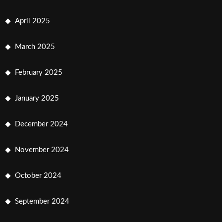
April 2025
March 2025
February 2025
January 2025
December 2024
November 2024
October 2024
September 2024