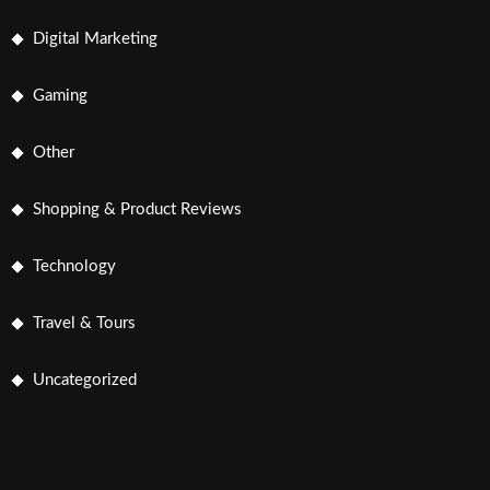
Digital Marketing
Gaming
Other
Shopping & Product Reviews
Technology
Travel & Tours
Uncategorized