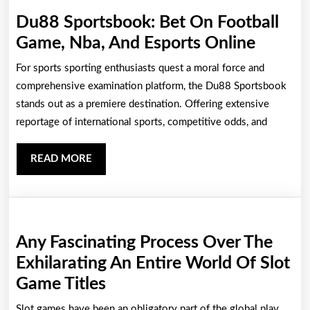
Du88 Sportsbook: Bet On Football
Du88
Game, Nba, And Esports Online
Sports
For sports sporting enthusiasts quest a moral force and
Bet
comprehensive examination platform, the Du88 Sportsbook
On
stands out as a premiere destination. Offering extensive
reportage of international sports, competitive odds, and
Footbal
Game,
READ
READ MORE
Nba,
MORE
And
Esport
Online
Any Fascinating Process Over The
Exhilarating An Entire World Of Slot
Any
Game Titles
Fascinating
Slot games have been an obligatory part of the global play