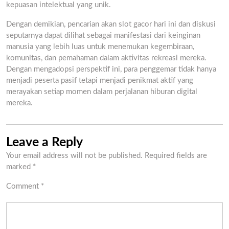
kepuasan intelektual yang unik.
Dengan demikian, pencarian akan slot gacor hari ini dan diskusi
seputarnya dapat dilihat sebagai manifestasi dari keinginan
manusia yang lebih luas untuk menemukan kegembiraan,
komunitas, dan pemahaman dalam aktivitas rekreasi mereka.
Dengan mengadopsi perspektif ini, para penggemar tidak hanya
menjadi peserta pasif tetapi menjadi penikmat aktif yang
merayakan setiap momen dalam perjalanan hiburan digital
mereka.
Leave a Reply
Your email address will not be published.
Required fields are
marked
*
Comment
*