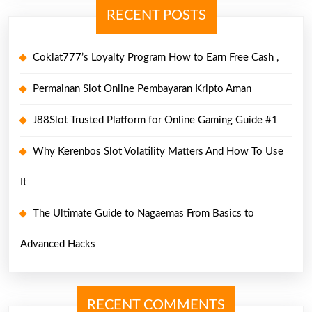
RECENT POSTS
Coklat777’s Loyalty Program How to Earn Free Cash ,
Permainan Slot Online Pembayaran Kripto Aman
J88Slot Trusted Platform for Online Gaming Guide #1
Why Kerenbos Slot Volatility Matters And How To Use
It
The Ultimate Guide to Nagaemas From Basics to
Advanced Hacks
RECENT COMMENTS