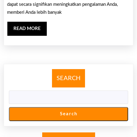
dapat secara signifikan meningkatkan pengalaman Anda,
Bonus
memberi Anda lebih banyak
Terjamin
READ
READ MORE
MORE
SEARCH
Search