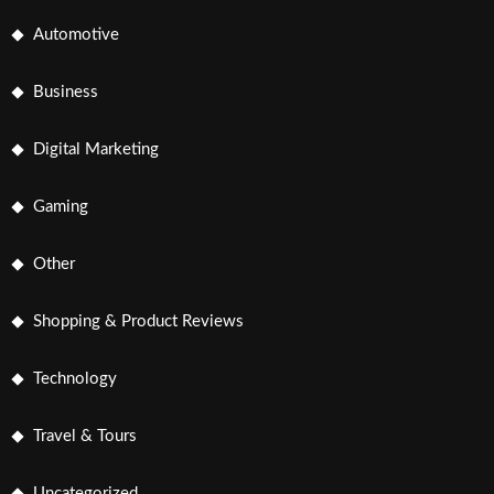
Automotive
Business
Digital Marketing
Gaming
Other
Shopping & Product Reviews
Technology
Travel & Tours
Uncategorized