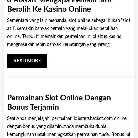
6 Alasan Mengapa Pemain Slot
6
Beralih Ke Kasino Online
Alasan
Sementara yang lain menandai slot online sebagai bukan “slot
Mengapa
asli”, semakin banyak pemain yang melakukan peralihan
Pemain
online. Terbukti, memainkan permainan ini di situs kasino
menghasilkan lebih banyak keuntungan yang jarang
Slot
Beralih
READ
READ MORE
Ke
MORE
Kasino
Online
Permainan Slot Online Dengan
Permainan
Bonus Terjamin
Slot
Saat Anda menjelajahi permainan lobstershackct.com online
Online
dengan bonus yang dijamin, Anda membuka dunia
Dengan
kemungkinan untuk meningkatkan permainan Anda. Bonus ini