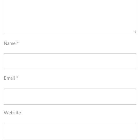
Name
*
Email
*
Website