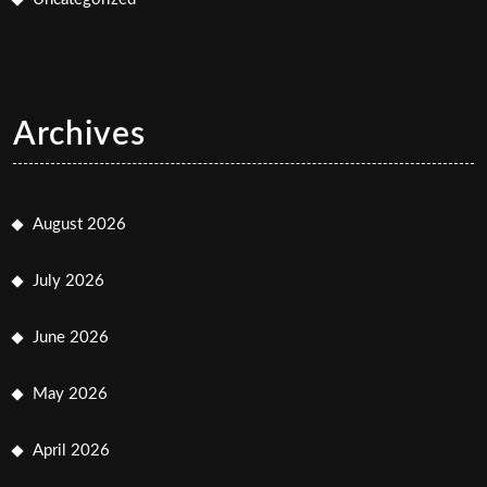
Archives
August 2026
July 2026
June 2026
May 2026
April 2026