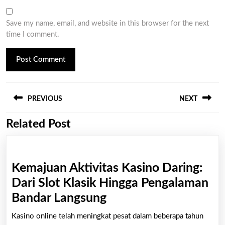
Save my name, email, and website in this browser for the next
time I comment.
Post
PREVIOUS
NEXT
navigation
Related Post
Previous
Next
post:
post:
Kemajuan Aktivitas Kasino Daring:
Dari Slot Klasik Hingga Pengalaman
Kemajuan
Bandar Langsung
Aktivitas
Kasino online telah meningkat pesat dalam beberapa tahun