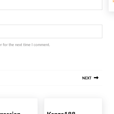
r for the next time I comment.
NEXT
Next
post: