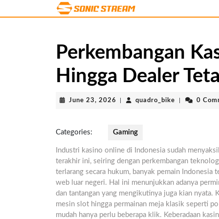
Skip
to
content
Skip
Perkembangan Kasi
to
content
Hingga Dealer Tet
June
quadro_bike
June 23, 2026
|
quadro_bike
|
0 Com
23,
2026
Categories:
Gaming
Industri kasino online di Indonesia sudah menyak
terakhir ini, seiring dengan perkembangan teknolog
terlarang secara hukum, banyak pemain Indonesia te
web luar negeri. Hal ini menunjukkan adanya permi
dan tantangan yang mengikutinya juga kian nyata.
mesin slot hingga permainan meja klasik seperti p
mudah hanya perlu beberapa klik. Keberadaan kasi