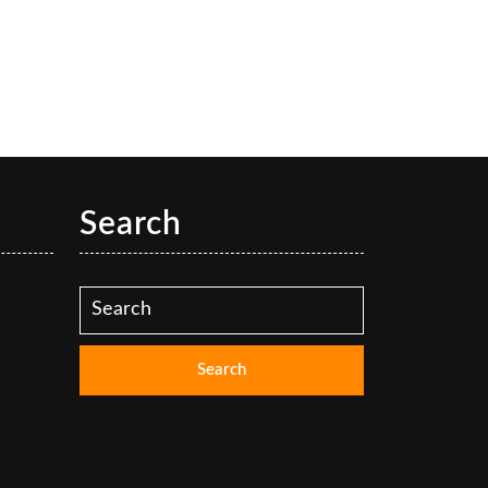
Search
Search
for: