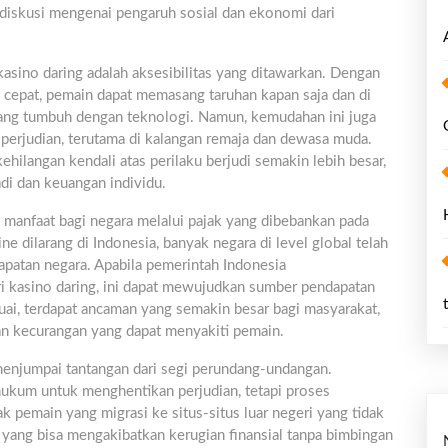
 diskusi mengenai pengaruh sosial dan ekonomi dari
asino daring adalah aksesibilitas yang ditawarkan. Dengan
h cepat, pemain dapat memasang taruhan kapan saja dan di
 yang tumbuh dengan teknologi. Namun, kemudahan ini juga
perjudian, terutama di kalangan remaja dan dewasa muda.
ilangan kendali atas perilaku berjudi semakin lebih besar,
di dan keuangan individu.
 manfaat bagi negara melalui pajak yang dibebankan pada
ne dilarang di Indonesia, banyak negara di level global telah
patan negara. Apabila pemerintah Indonesia
i kasino daring, ini dapat mewujudkan sumber pendapatan
sesuai, terdapat ancaman yang semakin besar bagi masyarakat,
 dan kecurangan yang dapat menyakiti pemain.
a menjumpai tantangan dari segi perundang-undangan.
ukum untuk menghentikan perjudian, tetapi proses
 pemain yang migrasi ke situs-situs luar negeri yang tidak
, yang bisa mengakibatkan kerugian finansial tanpa bimbingan