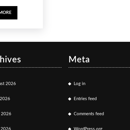
READ
 MORE
MORE
hives
Meta
ust 2026
Log in
 2026
Entries feed
e 2026
Comments feed
 2026
WordPress.org