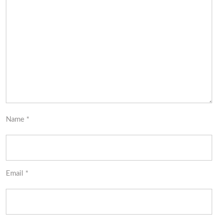
Name
*
Email
*