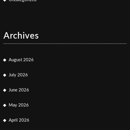
Archives
August 2026
July 2026
June 2026
May 2026
April 2026