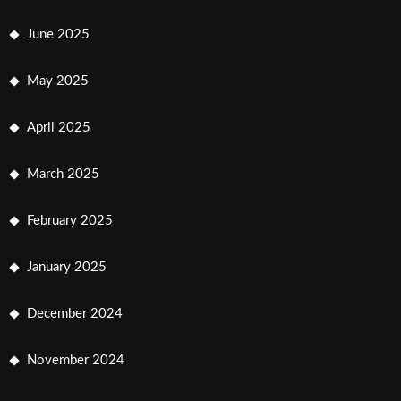
June 2025
May 2025
April 2025
March 2025
February 2025
January 2025
December 2024
November 2024