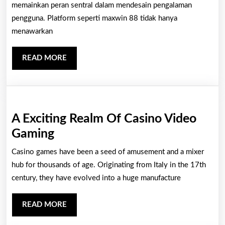
Balik
memainkan peran sentral dalam mendesain pengalaman
pengguna. Platform seperti maxwin 88 tidak hanya
Kesuksesan
menawarkan
Maxwin88
READ
READ MORE
MORE
A Exciting Realm Of Casino Video
A
Gaming
Exciting
Casino games have been a seed of amusement and a mixer
Realm
hub for thousands of age. Originating from Italy in the 17th
Of
century, they have evolved into a huge manufacture
Casino
READ
READ MORE
Video
MORE
Gaming