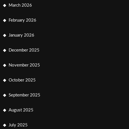
March 2026
February 2026
January 2026
December 2025
November 2025
October 2025
September 2025
August 2025
July 2025