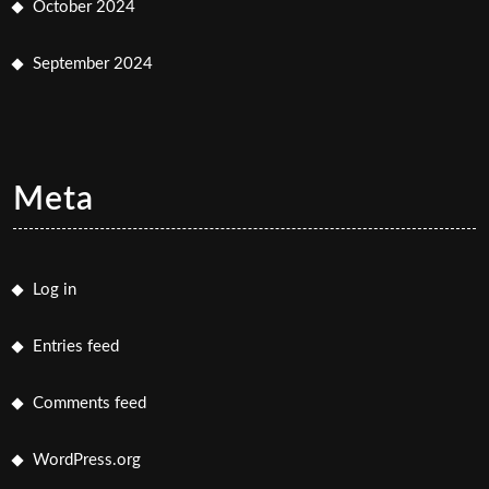
October 2024
September 2024
Meta
Log in
Entries feed
Comments feed
WordPress.org