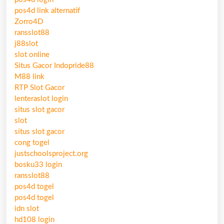
pos4d link alternatif
Zorro4D
ransslot88
j88slot
slot online
Situs Gacor Indopride88
M88 link
RTP Slot Gacor
lenteraslot login
situs slot gacor
slot
situs slot gacor
cong togel
justschoolsproject.org
bosku33 login
ransslot88
pos4d togel
pos4d togel
idn slot
hd108 login