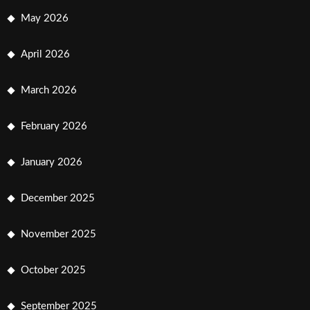
May 2026
April 2026
March 2026
February 2026
January 2026
December 2025
November 2025
October 2025
September 2025