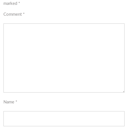
marked
*
Comment
*
Name
*