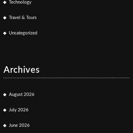
Technology
Travel & Tours
Uncategorized
Archives
August 2026
July 2026
June 2026