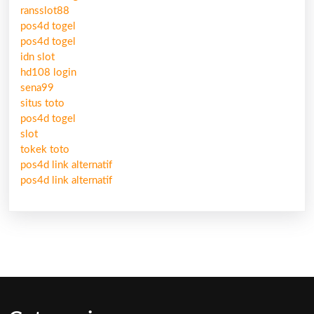
ransslot88
pos4d togel
pos4d togel
idn slot
hd108 login
sena99
situs toto
pos4d togel
slot
tokek toto
pos4d link alternatif
pos4d link alternatif