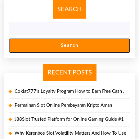
SEARCH
Search
RECENT POSTS
Coklat777’s Loyalty Program How to Earn Free Cash ,
Permainan Slot Online Pembayaran Kripto Aman
J88Slot Trusted Platform for Online Gaming Guide #1
Why Kerenbos Slot Volatility Matters And How To Use