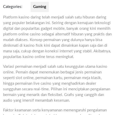
Categories:
Gaming
Platform kasino daring telah menjadi salah satu hiburan daring
yang populer belakangan ini. Seiring dengan kemajuan teknologi
digital dan popularitas gadget mobile, banyak orang kini memilih
platform online casino sebagai alternatif hiburan yang praktis dan
mudah diakses. Konsep permainan yang dulunya hanya bisa
dinikmati di kasino fisik kini dapat dimainkan kapan saja dan di
mana saja, cukup dengan koneksi internet yang stabil. Akibatnya,
popularitas kasino online terus meningkat.
Variasi permainan menjadi salah satu keunggulan utama kasino
online. Pemain dapat menemukan berbagai jenis permainan
seperti slot online, permainan kartu, permainan meja klasik,
hingga permainan live casino yang menghadirkan dealer
sungguhan secara real-time. Pilihan ini menciptakan pengalaman
bermain yang menarik dan fleksibel. Grafis yang canggih dan
audio yang imersif menambah keseruan.
Faktor keamanan serta kenyamanan memengaruhi pengalaman