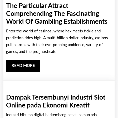
The Particular Attract
Comprehending The Fascinating
Th
World Of Gambling Establishments
Par
Enter the world of casinos, where hex meets tickle and
Att
prediction rides high. A multi-billion dollar industry, casinos
Com
pull patrons with their eye-popping ambience, variety of
games, and the prognosticate
Th
Fas
READ
READ MORE
Wor
MORE
Of
Gam
Est
Dampak Tersembunyi Industri Slot
Dampak
Online pada Ekonomi Kreatif
Tersembu
Industri hiburan digital berkembang pesat, namun ada