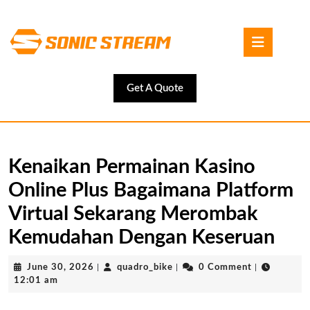
Skip
to
Open
content
Button
Skip
to
content
Get
Get A Quote
A
Quote
Kenaikan Permainan Kasino
Online Plus Bagaimana Platform
Virtual Sekarang Merombak
Kemudahan Dengan Keseruan
June
quadro_bike
June 30, 2026
|
quadro_bike
|
0 Comment
|
30,
12:01 am
2026