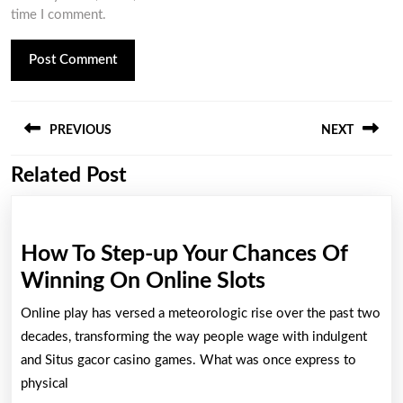
time I comment.
Post
PREVIOUS
NEXT
navigation
Related Post
Previous
Next
post:
post:
How To Step-up Your Chances Of
How
Winning On Online Slots
To
Online play has versed a meteorologic rise over the past two
Step-
decades, transforming the way people wage with indulgent
up
and Situs gacor casino games. What was once express to
physical
Your