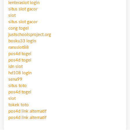
lenteraslot login
situs slot gacor
slot
situs slot gacor
cong togel
justschoolsproject.org
bosku33 login
ransslot88
pos4d togel
pos4d togel
idn slot
hd108 login
sena99
situs toto
pos4d togel
slot
tokek toto
pos4d link alternatif
pos4d link alternatif