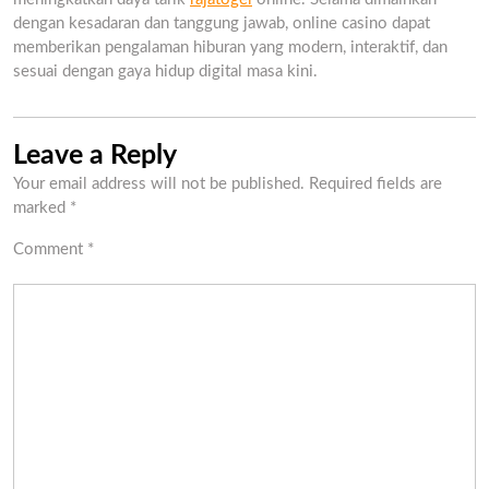
dengan kesadaran dan tanggung jawab, online casino dapat
memberikan pengalaman hiburan yang modern, interaktif, dan
sesuai dengan gaya hidup digital masa kini.
Leave a Reply
Your email address will not be published.
Required fields are
marked
*
Comment
*