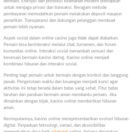
bermain. Enkripsi dan protokol keamanan modern diterapkan
untuk menjaga privasi dan transaksi. Beragam metode
pembayaran memudahkan pemain melakukan deposit maupun
penarikan. Transparansi dan dukungan pelanggan membuat
pemain lebih nyaman.
Aspek sosial dalam online casino juga tidak dapat diabaikan.
Pemain bisa berinteraksi melalui chat, turnamen, dan forum
komunitas online. Interaksi sosial menambah sensasi dan
keseruan bermain kasino daring. Kasino online menjadi
kombinasi hiburan dan interaksi sosial.
Penting bagi pemain untuk bermain dengan kontrol dan tanggung
jawab. Pengelolaan waktu dan keuangan menjadi kunci agar
aktivitas ini tetap berada dalam batas yang sehat. Fitur batas
taruhan dan panduan bermain aman membantu pemain. Jika
dimainkan dengan bijak, kasino online memberikan hiburan
aman.
Kesimpulannya, kasino online merepresentasikan evolusi hiburan
digital. Perpaduan teknologi, variasi, dan aksesibilitas
meningkatkan daya tarik
rajatogel
online. Selama dimainkan