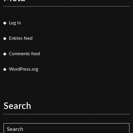
Log in
Entries feed
Comments feed
WordPress.org
Search
Search
for: