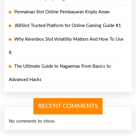
Permainan Slot Online Pembayaran Kripto Aman
J88Slot Trusted Platform for Online Gaming Guide #1
Why Kerenbos Slot Volatility Matters And How To Use
It
The Ultimate Guide to Nagaemas From Basics to
Advanced Hacks
RECENT COMMENTS
No comments to show.