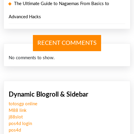
The Ultimate Guide to Nagaemas From Basics to
Advanced Hacks
RECENT COMMENTS
No comments to show.
Dynamic Blogroll & Sidebar
totosgp online
M88 link
j88slot
pos4d login
pos4d