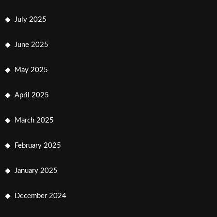
July 2025
June 2025
May 2025
April 2025
March 2025
February 2025
January 2025
December 2024