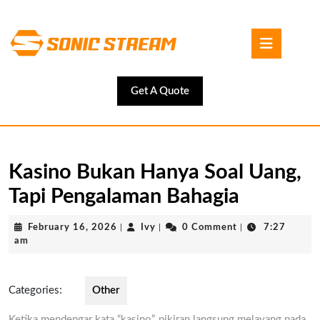
Skip
to
Open
content
Button
Skip
to
content
Get
Get A Quote
A
Quote
Kasino Bukan Hanya Soal Uang,
Tapi Pengalaman Bahagia
February
Ivy
February 16, 2026
|
Ivy
|
0 Comment
|
7:27
16,
am
2026
Categories:
Other
Ketika mendengar kata “kasino”, pikiran langsung melayang pada