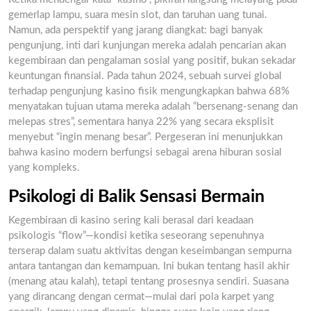
gemerlap lampu, suara mesin slot, dan taruhan uang tunai.
Namun, ada perspektif yang jarang diangkat: bagi banyak
pengunjung, inti dari kunjungan mereka adalah pencarian akan
kegembiraan dan pengalaman sosial yang positif, bukan sekadar
keuntungan finansial. Pada tahun 2024, sebuah survei global
terhadap pengunjung kasino fisik mengungkapkan bahwa 68%
menyatakan tujuan utama mereka adalah “bersenang-senang dan
melepas stres”, sementara hanya 22% yang secara eksplisit
menyebut “ingin menang besar”. Pergeseran ini menunjukkan
bahwa kasino modern berfungsi sebagai arena hiburan sosial
yang kompleks.
Psikologi di Balik Sensasi Bermain
Kegembiraan di kasino sering kali berasal dari keadaan
psikologis “flow”—kondisi ketika seseorang sepenuhnya
terserap dalam suatu aktivitas dengan keseimbangan sempurna
antara tantangan dan kemampuan. Ini bukan tentang hasil akhir
(menang atau kalah), tetapi tentang prosesnya sendiri. Suasana
yang dirancang dengan cermat—mulai dari pola karpet yang