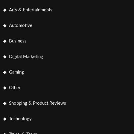
Arts & Entertainments
Automotive
Business
Digital Marketing
Gaming
Other
Shopping & Product Reviews
Technology