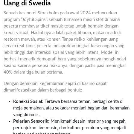
Uang di Swedia
Sebuah kasino di Stockholm pada awal 2024 meluncurkan
program “Joyful Spins”, sebuah turnamen mesin slot di mana
peserta membayar tiket masuk tetap untuk bermain dengan
kredit virtual. Hadiahnya adalah paket liburan, makan madi di
restoran mewah, atau konser. Tanpa risiko kehilangan uang
secara real-time, peserta melaporkan tingkat kesenangan yang
lebih tinggi dan interaksi sosial yang lebih intens. Model ini
berhasil menarik demografi baru yang sebelumnya menghindari
kasino karena persepsi risikonya, dengan partisipasi meningkat
40% dalam tiga bulan pertama.
Dengan demikian, kegembiraan sejati di kasino dapat
dimanifestasikan dalam berbagai bentuk:
Koneksi Sosial:
Tertawa bersama teman, berbagi cerita di
meja permainan, atau sekadar menjadi bagian dari keramaian
yang dinamis.
Pelarian Sensorik:
Menikmati desain interior yang megah,
pertunjukan live music, dan kuliner premium yang menjadi