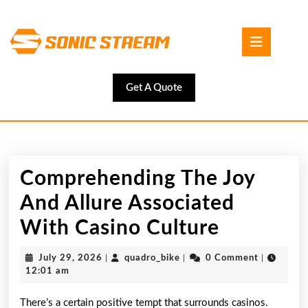
Skip
to
Open
content
Button
Skip
to
content
Get
Get A Quote
A
Quote
Comprehending The Joy
And Allure Associated
Compreh
With Casino Culture
The
July
quadro_bike
July 29, 2026
|
quadro_bike
|
0 Comment
|
29,
12:01 am
Joy
2026
And
There’s a certain positive tempt that surrounds casinos.