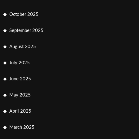
October 2025
September 2025
August 2025
July 2025
June 2025
May 2025
April 2025
March 2025